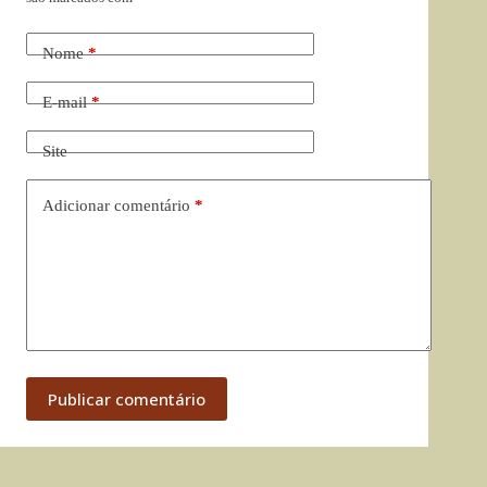
Nome
*
E-mail
*
Site
Adicionar comentário
*
Publicar comentário