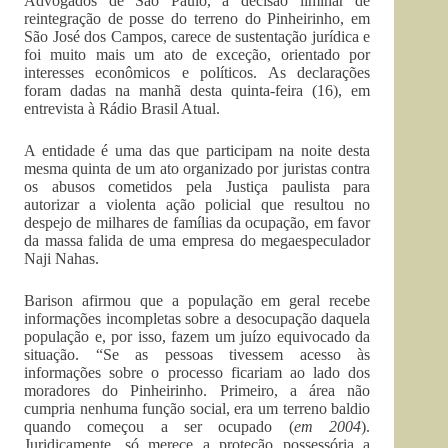
Advogados de São Paulo, a decisão liminar de
reintegração de posse do terreno do Pinheirinho, em
São José dos Campos, carece de sustentação jurídica e
foi muito mais um ato de exceção, orientado por
interesses econômicos e políticos. As declarações
foram dadas na manhã desta quinta-feira (16), em
entrevista à Rádio Brasil Atual.
A entidade é uma das que participam na noite desta
mesma quinta de um ato organizado por juristas contra
os abusos cometidos pela Justiça paulista para
autorizar a violenta ação policial que resultou no
despejo de milhares de famílias da ocupação, em favor
da massa falida de uma empresa do megaespeculador
Naji Nahas.
Barison afirmou que a população em geral recebe
informações incompletas sobre a desocupação daquela
população e, por isso, fazem um juízo equivocado da
situação. “Se as pessoas tivessem acesso às
informações sobre o processo ficariam ao lado dos
moradores do Pinheirinho. Primeiro, a área não
cumpria nenhuma função social, era um terreno baldio
quando começou a ser ocupado (
em 2004
).
Juridicamente, só merece a protecão possessória a