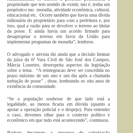
propriedade que tem sentido de existir, isto é, tenha um
propósitco mo moradia, atividade econômica, cultural,
educacional etc. Ocorre também que havia uma dívida
milionária do proprietário para com a prefeitura e, por
isso, qual a razão para se devolver o terreno ao titular
da posse. E ainda havia um acordo firmado para
desapropriar o terreno em favor da União para
implementar programas de moradia”, lembrou.
O advogado e ativista diz ainda que a decisão liminar
da juíza da 6ª Vara Civil de São José dos Campos,
Márcia Loureiro, desrespeita aspectos da legislação
sobre o tema. “A reintegracao deve ser concedida no
prazo máximo de um ano e um dia após a chamada
turbação de posse” , disse, lembrando os oito anos de
existência da comunidade.
“Se a população soubesse de que lado está a
legalidade, ao menos ficaria em dúvida (quanto a
apoiar a operação policial e o despejo). Para entender
o caso, devemos olhar para o contexto político e
econômico em que tudo está acontecendo”, continuou.
Barison descreveu o processo de valorização