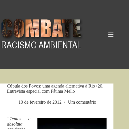
Pular
para
o
conteúdo
Cúpula dos Povos: uma agenda alternativa à Rio+20.
Entrevista especial com Fátima Mello
10 de fevereiro de 2012
Um comentário
“Temos a
absoluta