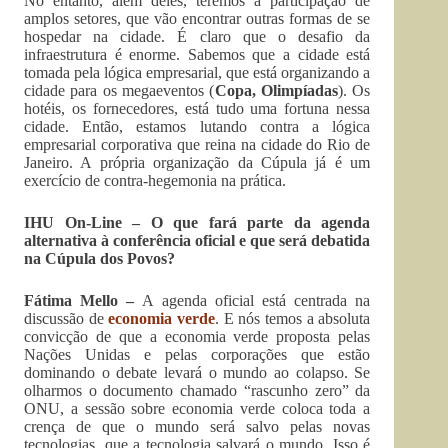
No entanto, além deles, teremos a participação de
amplos setores, que vão encontrar outras formas de se
hospedar na cidade. É claro que o desafio da
infraestrutura é enorme. Sabemos que a cidade está
tomada pela lógica empresarial, que está organizando a
cidade para os megaeventos (
Copa, Olimpíadas
). Os
hotéis, os fornecedores, está tudo uma fortuna nessa
cidade. Então, estamos lutando contra a lógica
empresarial corporativa que reina na cidade do Rio de
Janeiro. A própria organização da Cúpula já é um
exercício de contra-hegemonia na prática.
IHU On-Line – O que fará parte da agenda
alternativa à conferência oficial e que será debatida
na Cúpula dos Povos?
Fátima Mello –
A agenda oficial está centrada na
discussão de
economia verde
. E nós temos a absoluta
convicção de que a economia verde proposta pelas
Nações Unidas e pelas corporações que estão
dominando o debate levará o mundo ao colapso. Se
olharmos o documento chamado “rascunho zero” da
ONU, a sessão sobre economia verde coloca toda a
crença de que o mundo será salvo pelas novas
tecnologias, que a tecnologia salvará o mundo. Isso é