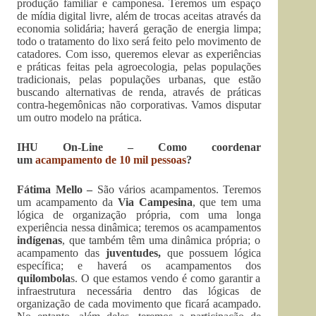
produção familiar e camponesa. Teremos um espaço
de mídia digital livre, além de trocas aceitas através da
economia solidária; haverá geração de energia limpa;
todo o tratamento do lixo será feito pelo movimento de
catadores. Com isso, queremos elevar as experiências
e práticas feitas pela agroecologia, pelas populações
tradicionais, pelas populações urbanas, que estão
buscando alternativas de renda, através de práticas
contra-hegemônicas não corporativas. Vamos disputar
um outro modelo na prática.
IHU On-Line – Como coordenar
um
acampamento de 10 mil pessoas
?
Fátima Mello –
São vários acampamentos. Teremos
um acampamento da
Via Campesina
, que tem uma
lógica de organização própria, com uma longa
experiência nessa dinâmica; teremos os acampamentos
indígenas
, que também têm uma dinâmica própria; o
acampamento das
juventudes,
que possuem lógica
específica; e haverá os acampamentos dos
quilombola
s. O que estamos vendo é como garantir a
infraestrutura necessária dentro das lógicas de
organização de cada movimento que ficará acampado.