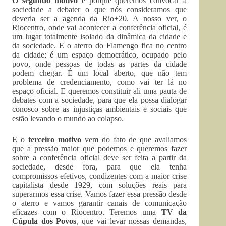
O segundo motivo
é porque queremos convocar a
sociedade a debater o que nós consideramos que
deveria ser a agenda da Rio+20. A nosso ver, o
Riocentro, onde vai acontecer a conferência oficial, é
um lugar totalmente isolado da dinâmica da cidade e
da sociedade. E o aterro do Flamengo fica no centro
da cidade; é um espaço democrático, ocupado pelo
povo, onde pessoas de todas as partes da cidade
podem chegar. É um local aberto, que não tem
problema de credenciamento, como vai ter lá no
espaço oficial. E queremos constituir ali uma pauta de
debates com a sociedade, para que ela possa dialogar
conosco sobre as injustiças ambientais e sociais que
estão levando o mundo ao colapso.
E o
terceiro motivo
vem do fato de que avaliamos
que a pressão maior que podemos e queremos fazer
sobre a conferência oficial deve ser feita a partir da
sociedade, desde fora, para que ela tenha
compromissos efetivos, condizentes com a maior crise
capitalista desde 1929, com soluções reais para
superarmos essa crise. Vamos fazer essa pressão desde
o aterro e vamos garantir canais de comunicação
eficazes com o Riocentro. Teremos uma
TV da
Cúpula dos Povos
, que vai levar nossas demandas,