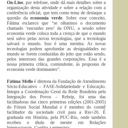
On-Line
, por telefone, onde dá mais detalhes sobre a
organização desta atividade e sobre a relação com a
conferência oficial, que tem como tema de destaque a
questão da
economia verde
. Sobre esse conceito,
Fátima esclarece que “se olharmos o documento
chamado ‘rascunho zero’ da ONU, a sessão sobre
economia verde coloca toda a crença de que o mundo
será salvo pelas novas tecnologias, que a tecnologia
salvará o mundo. Isso é uma mentira. As novas
tecnologias podem aprofundar as desigualdades no
mundo se forem conduzidas do jeito que estão sendo,
pelos interesses das grandes corporações. Essa é a
nossa primeira crítica, contundente, às propostas de
economia verde dominantes”.
Fátima Mello
é diretora da Fundação de Atendimento
Sócio-Educativo – FASE-Solidariedade e Educação.
Integra a Coordenação Geral da Rede Brasileira pela
Integração dos Povos – Rebrip, foi uma das
facilitadoras das cinco primeiras edições (2001-2005)
do Fórum Social Mundial e é membro do comitê
facilitador da sociedade civil para a Rio+20. É
graduada em História, pela PUC-Rio, onde também
recebeu o título de mestre em Relações
Internacionais. Confira a entrevista.