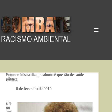
Pular
para
o
conteúdo
Futura ministra diz que aborto é questão de saúde
pública
8 de fevereiro de 2012
Ele
on