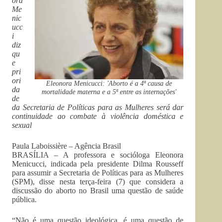
ora
Me
nic
ucc
i
diz
qu
e
pri
ori
Eleonora Menicucci: 'Aborto é a 4ª causa de
da
mortalidade materna e a 5ª entre as internações'
de
da Secretaria de Políticas para as Mulheres será dar
continuidade ao combate à violência doméstica e
sexual
Paula Laboissière – Agência Brasil
BRASÍLIA – A professora e socióloga Eleonora
Menicucci, indicada pela presidente Dilma Rousseff
para assumir a Secretaria de Políticas para as Mulheres
(SPM), disse nesta terça-feira (7) que considera a
discussão do aborto no Brasil uma questão de saúde
pública.
“Não é uma questão ideológica, é uma questão de