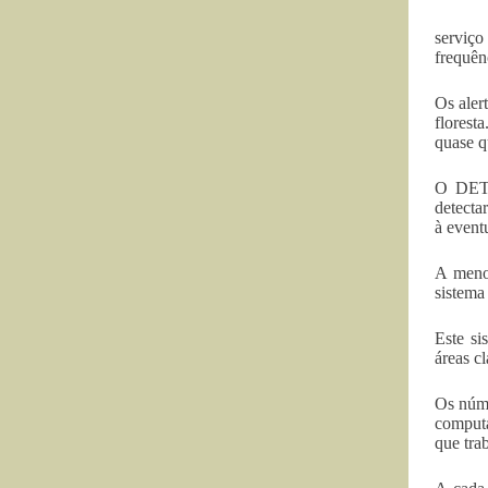
serviço
frequên
Os aler
florest
quase q
O DETER
detecta
à event
A meno
sistema
Este si
áreas c
Os núme
computa
que tra