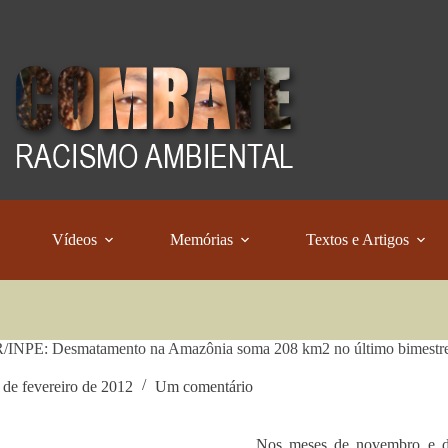
Vídeos
Memórias
Textos e Artigos
INPE: Desmatamento na Amazônia soma 208 km2 no último bimestre
 de fevereiro de 2012
Um comentário
Nos meses de novembro e de