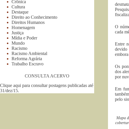
Crônica
desmata
Cultura
Pesquis
Destaque
fiscaliz
Direito ao Conhecimento
Direitos Humanos
O númer
Homenagem
cada mê
Justiça
Mídia e Poder
Mundo
Entre n
Racismo
devido 
Racismo Ambiental
embora 
Reforma Agrária
Trabalho Escravo
Os pont
dos ale
CONSULTA ACERVO
por nuv
Clique aqui para consultar postagens publicadas até
Em fun
31/dez/15
.
também,
pelo s
Mapa de
cobertur