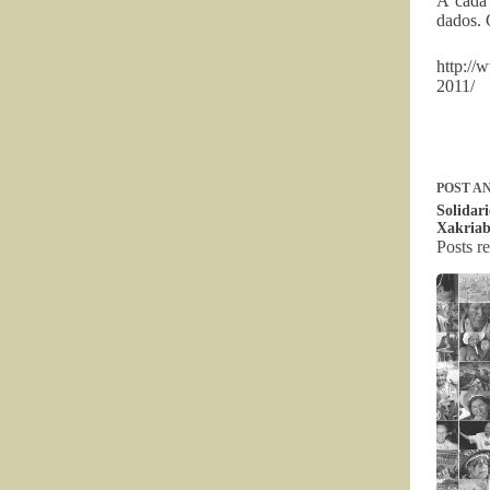
A cada 
dados. 
http://
2011/
POST
AN
Solidar
Xakriab
Posts r