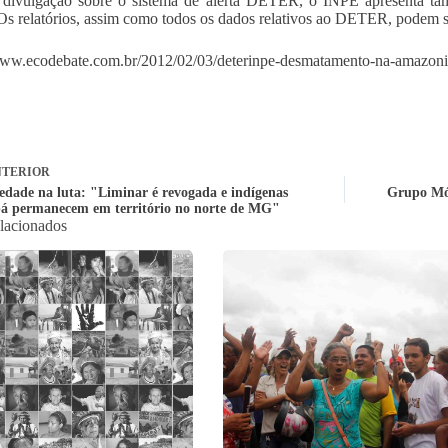
divulgação sobre o sistema de alerta DETER, o INPE apresenta tam
Os relatórios, assim como todos os dados relativos ao DETER, podem 
www.ecodebate.com.br/2012/02/03/deterinpe-desmatamento-na-amazon
TERIOR
iedade na luta: "Liminar é revogada e indígenas
Grupo Móv
á permanecem em território no norte de MG"
elacionados