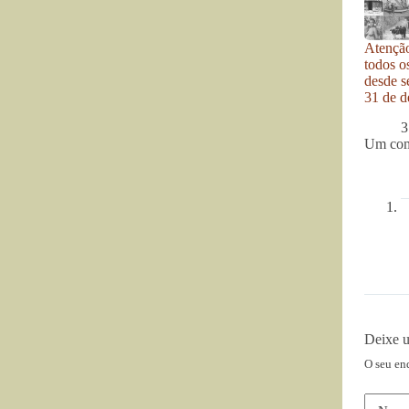
Atenção
todos o
desde se
31 de d
3
Um com
Deixe 
O seu en