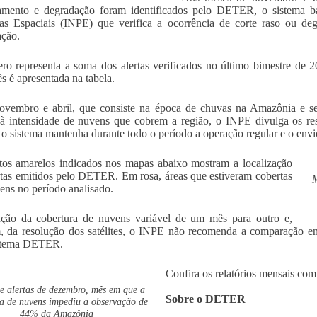
mento e degradação foram identificados pelo DETER, o sistema bas
as Espaciais (INPE) que verifica a ocorrência de corte raso ou de
ação.
o representa a soma dos alertas verificados no último bimestre de 2
s é apresentada na tabela.
ovembro e abril, que consiste na época de chuvas na Amazônia e se t
à intensidade de nuvens que cobrem a região, o INPE divulga os r
o sistema mantenha durante todo o período a operação regular e o env
os amarelos indicados nos mapas abaixo mostram a localização
rtas emitidos pelo DETER. Em rosa, áreas que estiveram cobertas
M
ens no período analisado.
ção da cobertura de nuvens variável de um mês para outro e,
 da resolução dos satélites, o INPE não recomenda a comparação ent
istema DETER.
Confira os relatórios mensais co
 alertas de dezembro, mês em que a
Sobre o DETER
a de nuvens impediu a observação de
44% da Amazônia