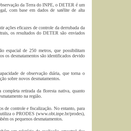
Observação da Terra do INPE, o DETER é um
gal, com base em dados de satélite de alta
ir ações eficazes de controle da derrubada da
strais, os resultados do DETER são enviados
o espacial de 250 metros, que possibilitam
os os desmatamentos são identificados devido
acidade de observação diária, que torna o
zação sobre novos desmatamentos.
a completa retirada da floresta nativa, quanto
esmatamento na região.
de controle e fiscalização. No entanto, para
 utiliza o PRODES (www.obt.inpe.br/prodes),
também os pequenos desmatamentos.