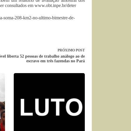
bém um relatório de avaliação amostral dos
ser consultados em www.obt.inpe.br/deter
ia-soma-208-km2-no-ultimo-bimestre-de-
PRÓXIMO
POST
el liberta 52 pessoas de trabalho análogo ao de
escravo em três fazendas no Pará