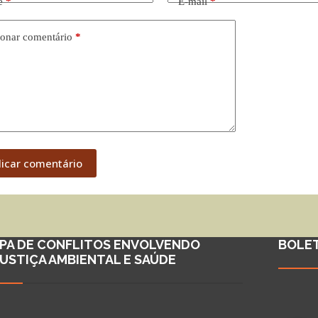
e
*
E-mail
*
onar comentário
*
licar comentário
PA DE CONFLITOS ENVOLVENDO
BOLE
JUSTIÇA AMBIENTAL E SAÚDE