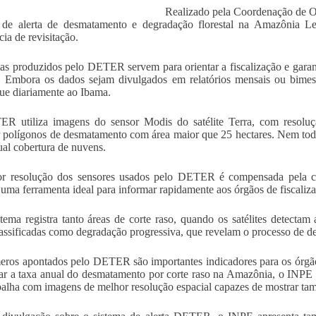
Realizado pela Coordenação de 
 de alerta de desmatamento e degradação florestal na Amazônia Le
cia de revisitação.
tas produzidos pelo DETER servem para orientar a fiscalização e garant
a. Embora os dados sejam divulgados em relatórios mensais ou bime
ue diariamente ao Ibama.
 utiliza imagens do sensor Modis do satélite Terra, com resoluçã
r polígonos de desmatamento com área maior que 25 hectares. Nem tod
ual cobertura de nuvens.
r resolução dos sensores usados pelo DETER é compensada pela cap
 uma ferramenta ideal para informar rapidamente aos órgãos de fiscali
stema registra tanto áreas de corte raso, quando os satélites detectam 
lassificadas como degradação progressiva, que revelam o processo de d
ros apontados pelo DETER são importantes indicadores para os órgãos 
r a taxa anual do desmatamento por corte raso na Amazônia, o INPE
balha com imagens de melhor resolução espacial capazes de mostrar 