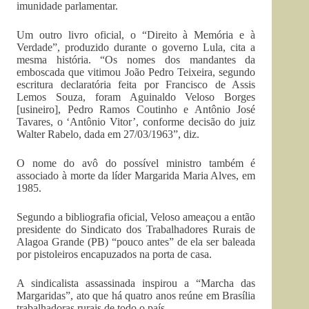
imunidade parlamentar.
Um outro livro oficial, o “Direito à Memória e à
Verdade”, produzido durante o governo Lula, cita a
mesma história. “Os nomes dos mandantes da
emboscada que vitimou João Pedro Teixeira, segundo
escritura declaratória feita por Francisco de Assis
Lemos Souza, foram Aguinaldo Veloso Borges
[usineiro], Pedro Ramos Coutinho e Antônio José
Tavares, o ‘Antônio Vitor’, conforme decisão do juiz
Walter Rabelo, dada em 27/03/1963”, diz.
O nome do avô do possível ministro também é
associado à morte da líder Margarida Maria Alves, em
1985.
Segundo a bibliografia oficial, Veloso ameaçou a então
presidente do Sindicato dos Trabalhadores Rurais de
Alagoa Grande (PB) “pouco antes” de ela ser baleada
por pistoleiros encapuzados na porta de casa.
A sindicalista assassinada inspirou a “Marcha das
Margaridas”, ato que há quatro anos reúne em Brasília
trabalhadoras rurais de todo o país.