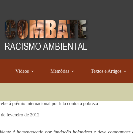
Vídeos
Memórias
Textos e Artigos
ceberá prêmio internacional por luta contra a pobreza
 de fevereiro de 2012
sidente é homenageado por fundação holandesa e deve comparecer 