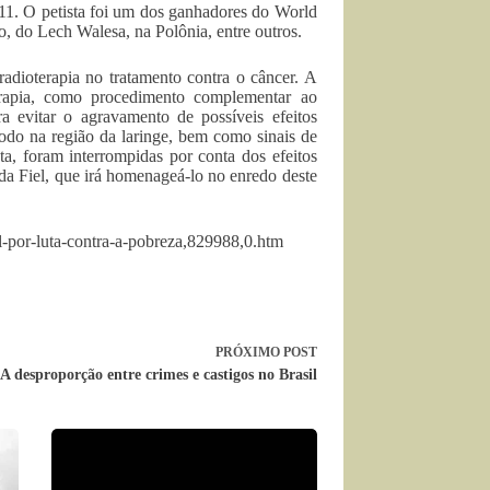
011. O petista foi um dos ganhadores do World
 do Lech Walesa, na Polônia, entre outros.
adioterapia no tratamento contra o câncer. A
terapia, como procedimento complementar ao
a evitar o agravamento de possíveis efeitos
modo na região da laringe, bem como sinais de
sta, foram interrompidas por conta dos efeitos
 da Fiel, que irá homenageá-lo no enredo deste
al-por-luta-contra-a-pobreza,829988,0.htm
PRÓXIMO
POST
A desproporção entre crimes e castigos no Brasil