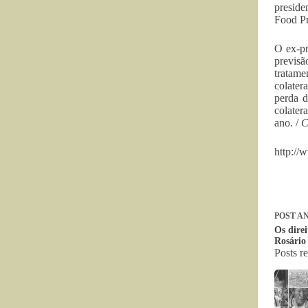
preside
Food Pr
O ex-pr
previs
tratame
colater
perda d
colater
ano. /
C
http://
POST
AN
Os dire
Rosário
Posts r