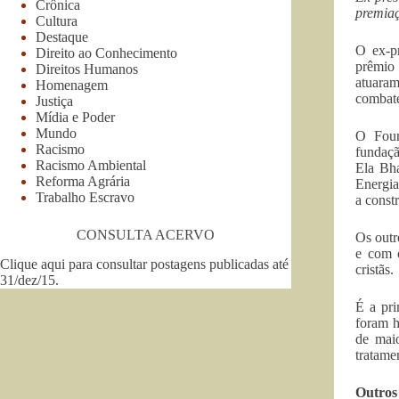
Crônica
premia
Cultura
Destaque
O ex-pr
Direito ao Conhecimento
prêmio 
Direitos Humanos
atuaram
Homenagem
combate
Justiça
Mídia e Poder
Mundo
O Four
Racismo
fundaçã
Racismo Ambiental
Ela Bha
Reforma Agrária
Energia
Trabalho Escravo
a const
CONSULTA ACERVO
Os outr
e com o
Clique aqui para consultar postagens publicadas até
cristãs.
31/dez/15
.
É a pri
foram h
de mai
tratame
Outros