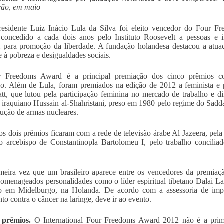
ção, em maio
esidente Luiz Inácio Lula da Silva foi eleito vencedor do Four F
concedido a cada dois anos pelo Instituto Roosevelt a pessoas e i
 para promoção da liberdade. A fundação holandesa destacou a atua
 à pobreza e desigualdades sociais.
 Freedoms Award é a principal premiação dos cinco prêmios co
o. Além de Lula, foram premiados na edição de 2012 a feminista e p
tt, que lutou pela participação feminina no mercado de trabalho e di
 iraquiano Hussain al-Shahristani, preso em 1980 pelo regime do Sadd
rução de armas nucleares.
os dois prêmios ficaram com a rede de televisão árabe Al Jazeera, pela
 arcebispo de Constantinopla Bartolomeu I, pelo trabalho conciliad
meira vez que um brasileiro aparece entre os vencedores da premiaç
omenageados personalidades como o líder espiritual tibetano Dalai L
o em Midelburgo, na Holanda. De acordo com a assessoria de impre
nto contra o câncer na laringe, deve ir ao evento.
 prêmios.
O International Four Freedoms Award 2012 não é a primei