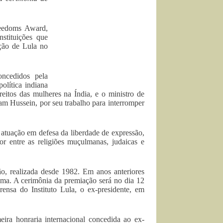
reedoms Award,
nstituições que
ção de Lula no
ncedidos pela
olítica indiana
reitos das mulheres na Índia, e o ministro de
am Hussein, por seu trabalho para interromper
 atuação em defesa da liberdade de expressão,
or entre as religiões muçulmanas, judaicas e
ão, realizada desde 1982. Em anos anteriores
ama. A cerimônia da premiação será no dia 12
nsa do Instituto Lula, o ex-presidente, em
ra honraria internacional concedida ao ex-