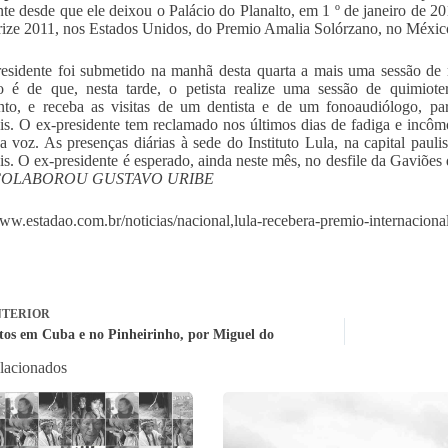
nte desde que ele deixou o Palácio do Planalto, em 1 º de janeiro de 2
ize 2011, nos Estados Unidos, do Premio Amalia Solórzano, no México,
esidente foi submetido na manhã desta quarta a mais uma sessão de r
ão é de que, nesta tarde, o petista realize uma sessão de quimio
nto, e receba as visitas de um dentista e de um fonoaudiólogo, par
ais. O ex-presidente tem reclamado nos últimos dias de fadiga e incô
a voz. As presenças diárias à sede do Instituto Lula, na capital pauli
ais. O ex-presidente é esperado, ainda neste mês, no desfile da Gaviões
OLABOROU GUSTAVO URIBE
www.estadao.com.br/noticias/nacional,lula-recebera-premio-internacion
TERIOR
itos em Cuba e no Pinheirinho, por Miguel do
elacionados