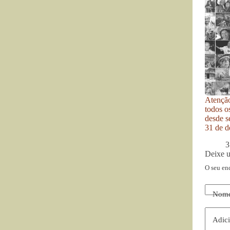
Atenção
todos o
desde se
31 de d
3
Deixe 
O seu en
Nom
Adici