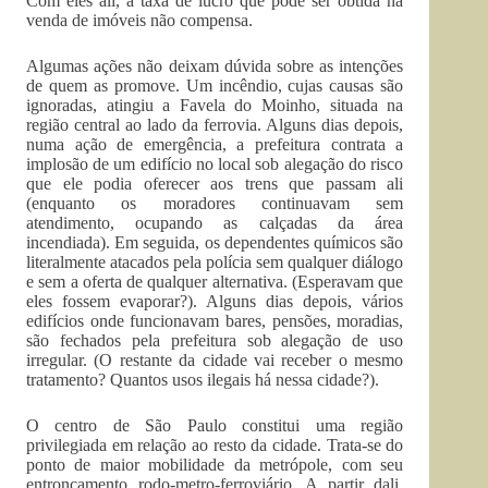
Com eles ali, a taxa de lucro que pode ser obtida na
venda de imóveis não compensa.
Algumas ações não deixam dúvida sobre as intenções
de quem as promove. Um incêndio, cujas causas são
ignoradas, atingiu a Favela do Moinho, situada na
região central ao lado da ferrovia. Alguns dias depois,
numa ação de emergência, a prefeitura contrata a
implosão de um edifício no local sob alegação do risco
que ele podia oferecer aos trens que passam ali
(enquanto os moradores continuavam sem
atendimento, ocupando as calçadas da área
incendiada). Em seguida, os dependentes químicos são
literalmente atacados pela polícia sem qualquer diálogo
e sem a oferta de qualquer alternativa. (Esperavam que
eles fossem evaporar?). Alguns dias depois, vários
edifícios onde funcionavam bares, pensões, moradias,
são fechados pela prefeitura sob alegação de uso
irregular. (O restante da cidade vai receber o mesmo
tratamento? Quantos usos ilegais há nessa cidade?).
O centro de São Paulo constitui uma região
privilegiada em relação ao resto da cidade. Trata-se do
ponto de maior mobilidade da metrópole, com seu
entroncamento rodo-metro-ferroviário. A partir dali,