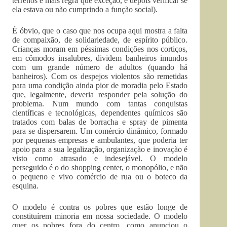
terrenos é mais regra que exceção, e depois verificar se
ela estava ou não cumprindo a função social).
É óbvio, que o caso que nos ocupa aqui mostra a falta
de compaixão, de solidariedade, de espírito público.
Crianças moram em péssimas condições nos cortiços,
em cômodos insalubres, dividem banheiros imundos
com um grande número de adultos (quando há
banheiros). Com os despejos violentos são remetidas
para uma condição ainda pior de moradia pelo Estado
que, legalmente, deveria responder pela solução do
problema. Num mundo com tantas conquistas
científicas e tecnológicas, dependentes químicos são
tratados com balas de borracha e spray de pimenta
para se dispersarem. Um comércio dinâmico, formado
por pequenas empresas e ambulantes, que poderia ter
apoio para a sua legalização, organização e inovação é
visto como atrasado e indesejável. O modelo
perseguido é o do shopping center, o monopólio, e não
o pequeno e vivo comércio de rua ou o boteco da
esquina.
O modelo é contra os pobres que estão longe de
constituírem minoria em nossa sociedade. O modelo
quer os pobres fora do centro, como anunciou o