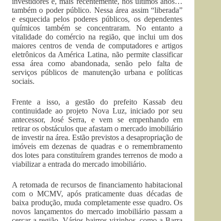
investidores e, mais recentemente, nos últimos anos…
também o poder público. Nessa área assim “liberada”
e esquecida pelos poderes públicos, os dependentes
químicos também se concentraram. No entanto a
vitalidade do comércio na região, que inclui um dos
maiores centros de venda de computadores e artigos
eletrônicos da América Latina, não permite classificar
essa área como abandonada, senão pelo falta de
serviços públicos de manutenção urbana e políticas
sociais.
Frente a isso, a gestão do prefeito Kassab deu
continuidade ao projeto Nova Luz, iniciado por seu
antecessor, José Serra, e vem se empenhando em
retirar os obstáculos que afastam o mercado imobiliário
de investir na área. Estão previstos a desapropriação de
imóveis em dezenas de quadras e o remembramento
dos lotes para constituírem grandes terrenos de modo a
viabilizar a entrada do mercado imobiliário.
A retomada de recursos de financiamento habitacional
com o MCMV, após praticamente duas décadas de
baixa produção, muda completamente esse quadro. Os
novos lançamentos do mercado imobiliário passam a
cercar a região. Vários bairros vizinhos, como a Barra