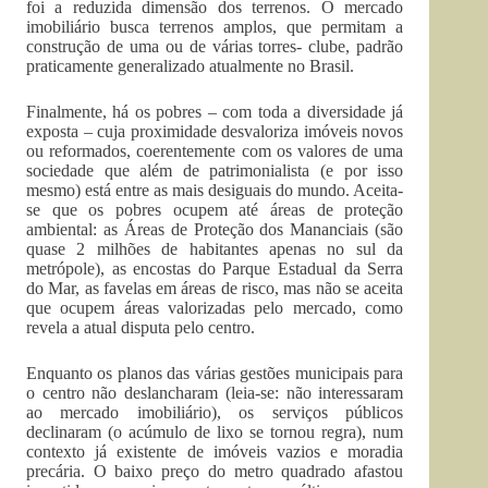
foi a reduzida dimensão dos terrenos. O mercado
imobiliário busca terrenos amplos, que permitam a
construção de uma ou de várias torres- clube, padrão
praticamente generalizado atualmente no Brasil.
Finalmente, há os pobres – com toda a diversidade já
exposta – cuja proximidade desvaloriza imóveis novos
ou reformados, coerentemente com os valores de uma
sociedade que além de patrimonialista (e por isso
mesmo) está entre as mais desiguais do mundo. Aceita-
se que os pobres ocupem até áreas de proteção
ambiental: as Áreas de Proteção dos Mananciais (são
quase 2 milhões de habitantes apenas no sul da
metrópole), as encostas do Parque Estadual da Serra
do Mar, as favelas em áreas de risco, mas não se aceita
que ocupem áreas valorizadas pelo mercado, como
revela a atual disputa pelo centro.
Enquanto os planos das várias gestões municipais para
o centro não deslancharam (leia-se: não interessaram
ao mercado imobiliário), os serviços públicos
declinaram (o acúmulo de lixo se tornou regra), num
contexto já existente de imóveis vazios e moradia
precária. O baixo preço do metro quadrado afastou