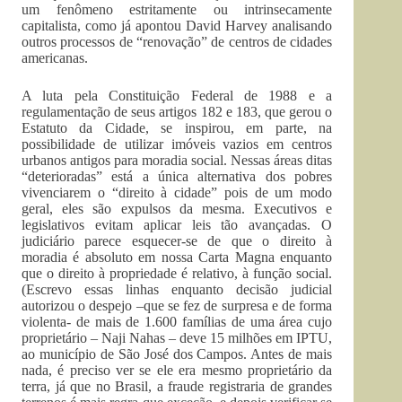
um fenômeno estritamente ou intrinsecamente
capitalista, como já apontou David Harvey analisando
outros processos de “renovação” de centros de cidades
americanas.
A luta pela Constituição Federal de 1988 e a
regulamentação de seus artigos 182 e 183, que gerou o
Estatuto da Cidade, se inspirou, em parte, na
possibilidade de utilizar imóveis vazios em centros
urbanos antigos para moradia social. Nessas áreas ditas
“deterioradas” está a única alternativa dos pobres
vivenciarem o “direito à cidade” pois de um modo
geral, eles são expulsos da mesma. Executivos e
legislativos evitam aplicar leis tão avançadas. O
judiciário parece esquecer-se de que o direito à
moradia é absoluto em nossa Carta Magna enquanto
que o direito à propriedade é relativo, à função social.
(Escrevo essas linhas enquanto decisão judicial
autorizou o despejo –que se fez de surpresa e de forma
violenta- de mais de 1.600 famílias de uma área cujo
proprietário – Naji Nahas – deve 15 milhões em IPTU,
ao município de São José dos Campos. Antes de mais
nada, é preciso ver se ele era mesmo proprietário da
terra, já que no Brasil, a fraude registraria de grandes