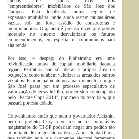
apenas de Nahas, mas dos
“empreendedores” imobiliários de São José dos
Campos. Está localizada numa região de
expansão imobiliária, onde ainda restam muitas áreas
vazias, sob um forte assédio de construtoras e
incorporadoras. Ora, nem é preciso dizer que pobres
morando no entorno desvalorizam os futuros
empreendimentos, em especial os condomínios para
alta renda.
Por isso, o despejo do Pinheirinho era uma
reivindicação antiga do capital imobiliário daquela
região. Permitiria não só liberar a própria área da
ocupação, como também valorizar as áreas dos bairros
vizinhos. E principalmente no atual momento, em que
São José passa por um processo especulativo de
valorização de terras inédito, por ter sido contemplado
pelo “Pacote Copa-2014”, por meio do trem bala, que
passará por esta cidade.
Convenhamos então que nem o governador Alckmin,
nem o prefeito Cury, nem mesmo os honoráveis
magistrados do TJ-SP poderiam negar um pedido tão
importante de amigos tão valiosos. A presidenta Dilma,
que também teve sua campanha eleitoral fartamente