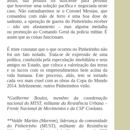
assim, sua postura foi suficiente para permitir
que houvesse uma solução pacífica e negociada neste
caso. Não estranharemos se o Coronel Messias, que
comandou com mão de ferro e uma boa dose de
sadismo, a operação de guerra do Pinheirinho receber
– não um afastamento – mas alguma medalha
ou promoção ao Comando Geral da polícia militar. É
assim que as coisas funcionam.
É triste constatar que o que ocorreu no Pinheirinho não
foi um fato isolado. Trata-se de expressão de uma
política, conduzida pela especulação imobiliária e seus
amigos no Estado, que coloca a valorização das terras
e os lucros com os empreendimentos bem acima da
vida humana. Este processo, aliás, tem se tornado
cada vez mais cruel com as obras da Copa do Mundo
2014. Infelizmente, outros Pinheirinhos virão.
*Guilherme Boulos, membro da coordenação
nacional do MTST, militante da Resistência Urbana –
Frente Nacional de Movimentos e da CSP Conlutas.
**Valdir Martins (Marrom), liderança da comunidade
do Pinheirinho (MUST), militante da Resistência