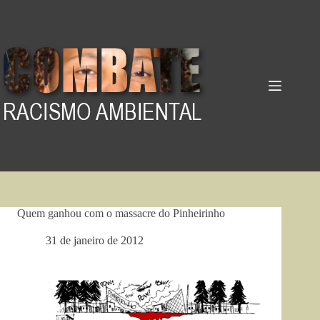
Pular
para
o
conteúdo
Quem ganhou com o massacre do Pinheirinho
31 de janeiro de 2012