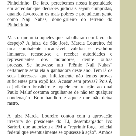
Pinheirinho. De fato, percebemos nossa ingenuidade
em acreditar que decisões judiciais sejam cumpridas,
quando favorecem os mais pobres e prejudicam gente
como Naji Nahas, dono-grileiro do terreno do
Pinheirinho.
Mas o que unia aqueles que trabalharam em favor do
despejo? A juíza de São José, Marcia Loureiro, foi
uma combatente incansável: validou e revalidou
liminares, recusou-se a receber autoridades e
representantes dos moradores, dentre outras
proezas. Se houvesse um “Prêmio Naji Nahas”
certamente seria ela a ganhadora deste ano. Tem lá os
seus interesses, que infelizmente não temos provas
suficientes para expô-los. Acusar sem provas? Pois é,
o judiciário brasileiro é aquele em relação ao qual
Paulo Maluf costuma orgulhar-se de não ter qualquer
condenação. Bom bandido é aquele que não deixa
rastro.
A juíza Marcia Loureiro contou com a aprovação
irrestrita do presidente do TJ, desembargador Ivo
Sartori, que autorizou a PM a “reprimir força policial
federal que eventualmente se opusesse à ação”. Ambos