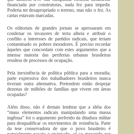
financiada por construtoras, nada fez para impedir.
Poderia ter desapropriado o terreno, mas não o fez. As
cartas estavam marcadas.
Os editoriais de grandes jornais se apressaram em
condenar os invasores de terra alheia e atribuir o
conflito a interesses de partidos radicais, que teriam
contaminado os pobres moradores. É preciso recordar
àqueles que concordam com estes argumentos que a
imensa maioria das periferias urbanas brasileiras
resultou de processos de ocupação.
Pela inexistência de política pública para a moradia,
parte expressiva dos trabalhadores brasileiros nunca
tiveram outra alternativa. Pretendem então despejar
dezenas de milhões de famílias que vivem em áreas
ocupadas?
Além disso, não é demais lembrar que a idéia dos
“maus elementos radicais manipulando uma massa
ingênua” foi o argumento preferido da ditadura militar
para desqualificar os movimentos de resistência. Parte
da tese conservadora de que o povo brasileiro é
naturalmente pacato e resignado, só se movendo por