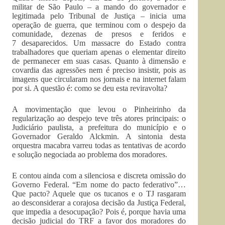
militar de São Paulo – a mando do governador e
legitimada pelo Tribunal de Justiça – inicia uma
operação de guerra, que terminou com o despejo da
comunidade, dezenas de presos e feridos e
7 desaparecidos. Um massacre do Estado contra
trabalhadores que queriam apenas o elementar direito
de permanecer em suas casas. Quanto à dimensão e
covardia das agressões nem é preciso insistir, pois as
imagens que circularam nos jornais e na internet falam
por si. A questão é: como se deu esta reviravolta?
A movimentação que levou o Pinheirinho da
regularização ao despejo teve três atores principais: o
Judiciário paulista, a prefeitura do município e o
Governador Geraldo Alckmin. A sintonia desta
orquestra macabra varreu todas as tentativas de acordo
e solução negociada ao problema dos moradores.
E contou ainda com a silenciosa e discreta omissão do
Governo Federal. “Em nome do pacto federativo”…
Que pacto? Aquele que os tucanos e o TJ rasgaram
ao desconsiderar a corajosa decisão da Justiça Federal,
que impedia a desocupação? Pois é, porque havia uma
decisão judicial do TRF a favor dos moradores do