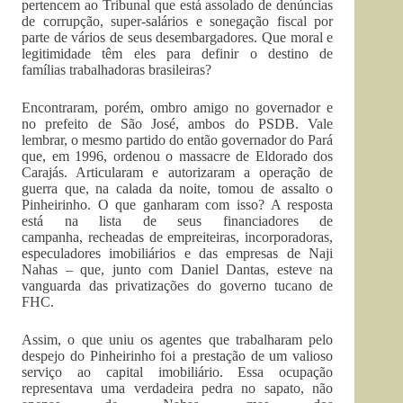
pertencem ao Tribunal que está assolado de denúncias
de corrupção, super-salários e sonegação fiscal por
parte de vários de seus desembargadores. Que moral e
legitimidade têm eles para definir o destino de
famílias trabalhadoras brasileiras?
Encontraram, porém, ombro amigo no governador e
no prefeito de São José, ambos do PSDB. Vale
lembrar, o mesmo partido do então governador do Pará
que, em 1996, ordenou o massacre de Eldorado dos
Carajás. Articularam e autorizaram a operação de
guerra que, na calada da noite, tomou de assalto o
Pinheirinho. O que ganharam com isso? A resposta
está na lista de seus financiadores de
campanha, recheadas de empreiteiras, incorporadoras,
especuladores imobiliários e das empresas de Naji
Nahas – que, junto com Daniel Dantas, esteve na
vanguarda das privatizações do governo tucano de
FHC.
Assim, o que uniu os agentes que trabalharam pelo
despejo do Pinheirinho foi a prestação de um valioso
serviço ao capital imobiliário. Essa ocupação
representava uma verdadeira pedra no sapato, não