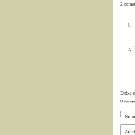
2 comen
Deixe 
O seu en
Nom
Adici