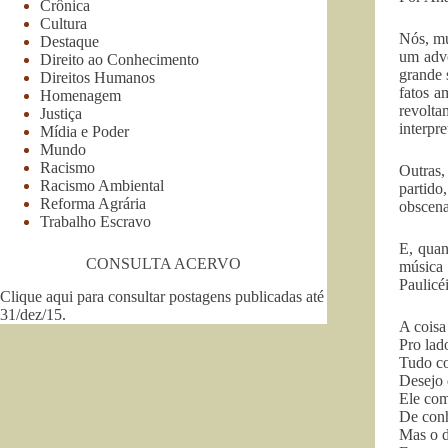
Crônica
Cultura
Nós, mú
Destaque
um advo
Direito ao Conhecimento
grande 
Direitos Humanos
fatos a
Homenagem
revolta
Justiça
interpr
Mídia e Poder
Mundo
Racismo
Outras,
Racismo Ambiental
partido
Reforma Agrária
obscena
Trabalho Escravo
E, quan
CONSULTA ACERVO
música 
Paulicé
Clique aqui para consultar postagens publicadas até
31/dez/15
.
A coisa 
Pro lad
Tudo c
Desejo 
Ele com
De conh
Mas o d