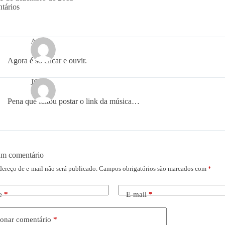
tários
AP
Agora é só clicar e ouvir.
JC
Pena que faltou postar o link da música…
um comentário
dereço de e-mail não será publicado.
Campos obrigatórios são marcados com
*
e
*
E-mail
*
onar comentário
*