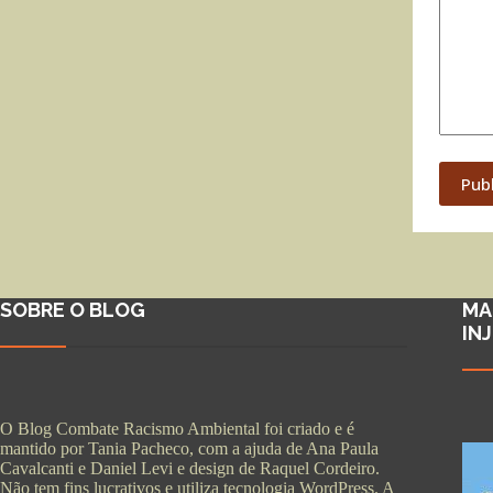
Pub
SOBRE O BLOG
MA
IN
O Blog Combate Racismo Ambiental foi criado e é
mantido por Tania Pacheco, com a ajuda de Ana Paula
Cavalcanti e Daniel Levi e design de Raquel Cordeiro.
Não tem fins lucrativos e utiliza tecnologia WordPress. A