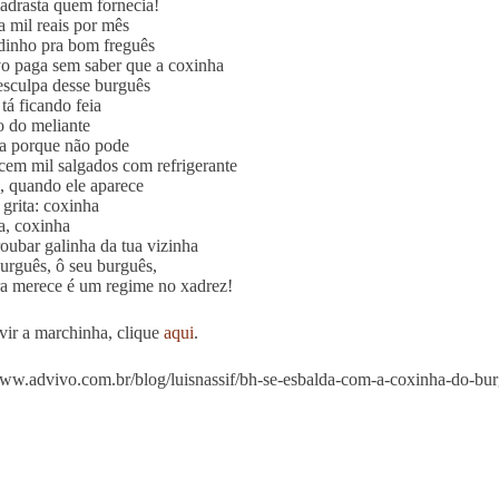
adrasta quem fornecia!
a mil reais por mês
dinho pra bom freguês
o paga sem saber que a coxinha
esculpa desse burguês
tá ficando feia
o do meliante
a porque não pode
em mil salgados com refrigerante
, quando ele aparece
grita: coxinha
, coxinha
roubar galinha da tua vizinha
urguês, ô seu burguês,
a merece é um regime no xadrez!
vir a marchinha, clique
aqui
.
www.advivo.com.br/blog/luisnassif/bh-se-esbalda-com-a-coxinha-do-bu