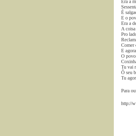
Era a m
Sessent
É salga
E o pov
Era a d
A coisa 
Pro lad
Reclam
Comer c
E agora
O povo 
Coxinha
Tu vai 
Ô seu b
Tu agor
Para ou
http://