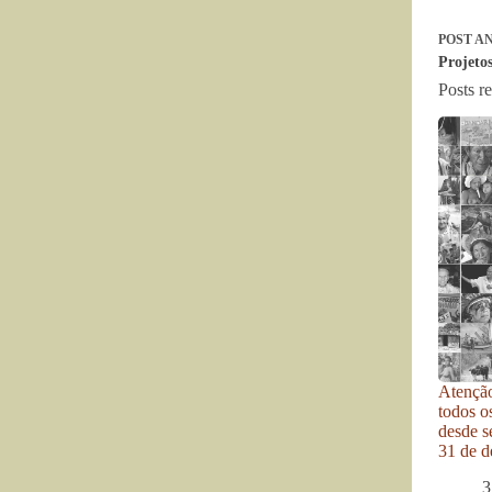
POST
AN
Projetos
Posts r
Atenção
todos o
desde se
31 de d
3