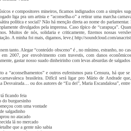
sicos e compositores mineiros, ficamos indignados com a simples sug
gado liga pra um artista e “aconselha-o” a retirar uma marcha carnav
sátira política e social? Não há menção direta ao nome do parlamenta
mplamente divulgados pela imprensa. Caso típico de “carapuça”. Quand
mos. Muitos de nós, solidaria e criticamente, fizemos nossas versõ
etação. A minha foi mais, digamos, leve.( http://soundcloud.com/anacrist
 nem tanto. Alegar “conteúdo obsceno” é , no mínimo, estranho, no ca
, em 2007, por envolvimento com travestis, com danos econômicos à
mente, gastar nosso suado dinheirinho com levas absurdas de salgados
to a “aconselhamentos” e outros eufenismos para Censura, há que se f
carnavalesca brasileira. Difícil será ligar pro Mário de Andrade 
ia Desvairada… ou dos autores de “Eu dei”, Maria Escandalosa”, entre
tá ficando feia
o do burguesinho
omeçou com uma vontade
de salgadinho
prou no atacado
ecida lá no mercado
etalhe que a gente não sabia