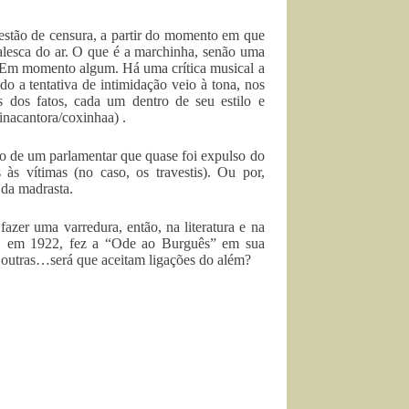
estão de censura, a partir do momento em que
alesca do ar. O que é a marchinha, senão uma
r. Em momento algum. Há uma crítica musical a
o a tentativa de intimidação veio à tona, nos
es dos fatos, cada um dentro de seu estilo e
inacantora/coxinhaa) .
so de um parlamentar que quase foi expulso do
s vítimas (no caso, os travestis). Ou por,
 da madrasta.
azer uma varredura, então, na literatura e na
que, em 1922, fez a “Ode ao Burguês” em sua
 outras…será que aceitam ligações do além?