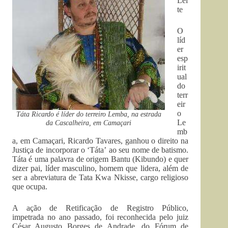
Lei
te
O
líd
er
esp
irit
ual
do
terr
eir
o
Táta Ricardo é líder do terreiro Lemba, na estrada
Le
da Cascalheira, em Camaçari
mb
a, em Camaçari, Ricardo Tavares, ganhou o direito na
Justiça de incorporar o ‘Táta’ ao seu nome de batismo.
Táta é uma palavra de origem Bantu (Kibundo) e quer
dizer pai, líder masculino, homem que lidera, além de
ser a abreviatura de Tata Kwa Nkisse, cargo religioso
que ocupa.
A ação de Retificação de Registro Público,
impetrada no ano passado, foi reconhecida pelo juiz
César Augusto Borges de Andrade, do Fórum de