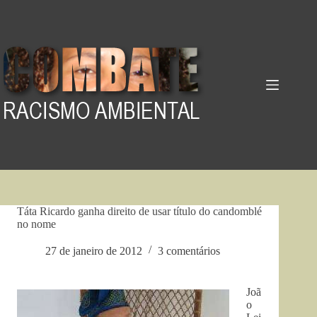
Pular
para
o
conteúdo
Táta Ricardo ganha direito de usar título do candomblé
no nome
27 de janeiro de 2012
3 comentários
Joã
o