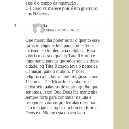
esse é o tempo da reparação .
E é claro vc merece pois é um guerreiro
dos Nkisses .
Claudia
28 DE JANEIRO DE 2012 / 09:52
Que maravilha poder notar o quanto esse
forte, inteligente luta para combater o
racismo e a intolerância religiosa. Essa
vitória mostra o quanto Táta Ricardo é
importante para as questões sociais dessa
cidade, pq Táta Ricardo leva o nome de
Camaçari para o mundo, 1º líder
religioso a incluir o título religioso como
1º nome. Táta Ricardo o senhor nos
deixa sem palavras de tanto orgulho que
sentimos. Axe! Que Deus lhe mantenha
sempre forte para continuar na luta e
festejar as vitórias pq derrotas o senhor
não terá jamais pq és um homem forte e
Deus e o Nkisse está do seu lado.