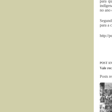
para qu
indígen
no ano 
Segundo
para a 
http://
POST
AN
Vale re
Posts r