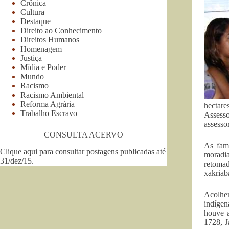
Crônica
Cultura
Destaque
Direito ao Conhecimento
Direitos Humanos
Homenagem
Justiça
Mídia e Poder
Mundo
Racismo
Racismo Ambiental
Reforma Agrária
hectar
Trabalho Escravo
Assesso
assesso
CONSULTA ACERVO
As famí
Clique aqui para consultar postagens publicadas até
moradia
31/dez/15
.
retomad
xakriab
Acolhe
indígen
houve a
1728, J