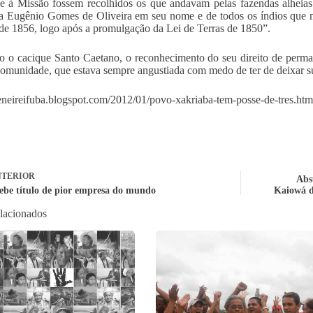
e à Missão fossem recolhidos os que andavam pelas fazendas alheias.
a Eugênio Gomes de Oliveira em seu nome e de todos os índios que 
de 1856, logo após a promulgação da Lei de Terras de 1850”.
 o cacique Santo Caetano, o reconhecimento do seu direito de permane
comunidade, que estava sempre angustiada com medo de ter de deixar su
peneireifuba.blogspot.com/2012/01/povo-xakriaba-tem-posse-de-tres.htm
TERIOR
Abs
cebe título de pior empresa do mundo
Kaiowá d
elacionados