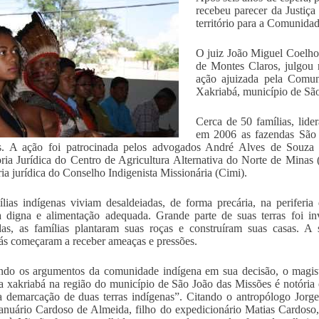
recebeu parecer da Justiça
território para a Comunida
O juiz João Miguel Coelho 
de Montes Claros, julgou 
ação ajuizada pela Comu
Xakriabá, município de São
Cerca de 50 famílias, lid
em 2006 as fazendas São
es. A ação foi patrocinada pelos advogados André Alves de Souz
ria Jurídica do Centro de Agricultura Alternativa do Norte de Mina
ria jurídica do Conselho Indigenista Missionária (Cimi).
lias indígenas viviam desaldeiadas, de forma precária, na periferi
 digna e alimentação adequada. Grande parte de suas terras foi in
as, as famílias plantaram suas roças e construíram suas casas. A s
ás começaram a receber ameaças e pressões.
ndo os argumentos da comunidade indígena em sua decisão, o magis
a xakriabá na região do município de São João das Missões é notória
 demarcação de duas terras indígenas”. Citando o antropólogo Jorge 
anuário Cardoso de Almeida, filho do expedicionário Matias Cardoso,