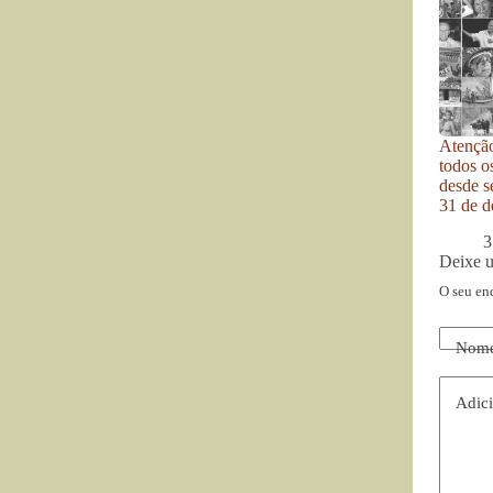
Atenção
todos o
desde se
31 de d
3
Deixe 
O seu en
Nom
Adici