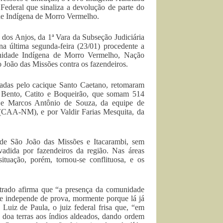
 Federal que sinaliza a devolução de parte do
de Indígena de Morro Vermelho.
dos Anjos, da 1ª Vara da Subseção Judiciária
na última segunda-feira (23/01) procedente a
nidade Indígena de Morro Vermelho, Nação
 João das Missões contra os fazendeiros.
eradas pelo cacique Santo Caetano, retomaram
 Bento, Catito e Boqueirão, que somam 514
a e Marcos Antônio de Souza, da equipe de
s (CAA-NM), e por Valdir Farias Mesquita, da
a de São João das Missões e Itacarambi, sem
vadida por fazendeiros da região. Nas áreas
ituação, porém, tornou-se conflituosa, e os
trado afirma que “a presença da comunidade
 e independe de prova, mormente porque lá já
Luiz de Paula, o juiz federal frisa que, “em
 doa terras aos índios aldeados, dando ordem