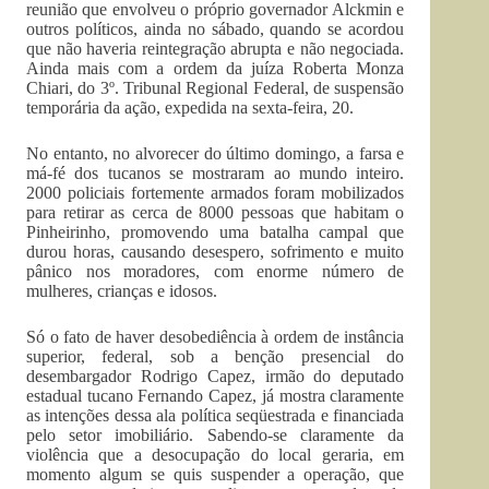
reunião que envolveu o próprio governador Alckmin e
outros políticos, ainda no sábado, quando se acordou
que não haveria reintegração abrupta e não negociada.
Ainda mais com a ordem da juíza Roberta Monza
Chiari, do 3º. Tribunal Regional Federal, de suspensão
temporária da ação, expedida na sexta-feira, 20.
No entanto, no alvorecer do último domingo, a farsa e
má-fé dos tucanos se mostraram ao mundo inteiro.
2000 policiais fortemente armados foram mobilizados
para retirar as cerca de 8000 pessoas que habitam o
Pinheirinho, promovendo uma batalha campal que
durou horas, causando desespero, sofrimento e muito
pânico nos moradores, com enorme número de
mulheres, crianças e idosos.
Só o fato de haver desobediência à ordem de instância
superior, federal, sob a benção presencial do
desembargador Rodrigo Capez, irmão do deputado
estadual tucano Fernando Capez, já mostra claramente
as intenções dessa ala política seqüestrada e financiada
pelo setor imobiliário. Sabendo-se claramente da
violência que a desocupação do local geraria, em
momento algum se quis suspender a operação, que