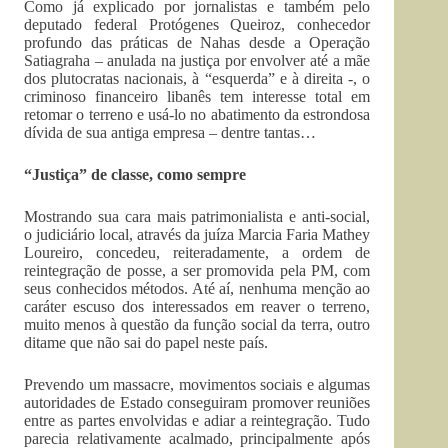
Como já explicado por jornalistas e também pelo
deputado federal Protógenes Queiroz, conhecedor
profundo das práticas de Nahas desde a Operação
Satiagraha – anulada na justiça por envolver até a mãe
dos plutocratas nacionais, à “esquerda” e à direita -, o
criminoso financeiro libanês tem interesse total em
retomar o terreno e usá-lo no abatimento da estrondosa
dívida de sua antiga empresa – dentre tantas…
“Justiça” de classe, como sempre
Mostrando sua cara mais patrimonialista e anti-social,
o judiciário local, através da juíza Marcia Faria Mathey
Loureiro, concedeu, reiteradamente, a ordem de
reintegração de posse, a ser promovida pela PM, com
seus conhecidos métodos. Até aí, nenhuma menção ao
caráter escuso dos interessados em reaver o terreno,
muito menos à questão da função social da terra, outro
ditame que não sai do papel neste país.
Prevendo um massacre, movimentos sociais e algumas
autoridades de Estado conseguiram promover reuniões
entre as partes envolvidas e adiar a reintegração. Tudo
parecia relativamente acalmado, principalmente após