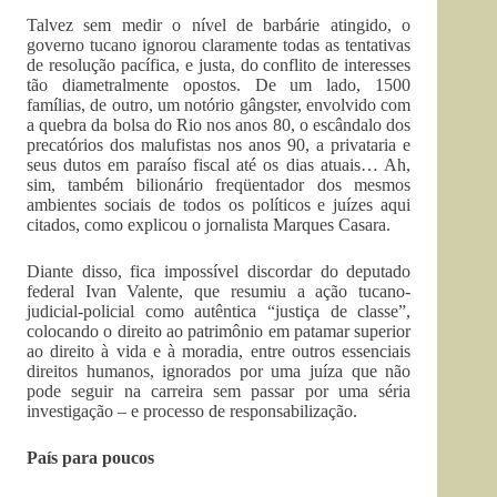
Talvez sem medir o nível de barbárie atingido, o
governo tucano ignorou claramente todas as tentativas
de resolução pacífica, e justa, do conflito de interesses
tão diametralmente opostos. De um lado, 1500
famílias, de outro, um notório gângster, envolvido com
a quebra da bolsa do Rio nos anos 80, o escândalo dos
precatórios dos malufistas nos anos 90, a privataria e
seus dutos em paraíso fiscal até os dias atuais… Ah,
sim, também bilionário freqüentador dos mesmos
ambientes sociais de todos os políticos e juízes aqui
citados, como explicou o jornalista Marques Casara.
Diante disso, fica impossível discordar do deputado
federal Ivan Valente, que resumiu a ação tucano-
judicial-policial como autêntica “justiça de classe”,
colocando o direito ao patrimônio em patamar superior
ao direito à vida e à moradia, entre outros essenciais
direitos humanos, ignorados por uma juíza que não
pode seguir na carreira sem passar por uma séria
investigação – e processo de responsabilização.
País para poucos