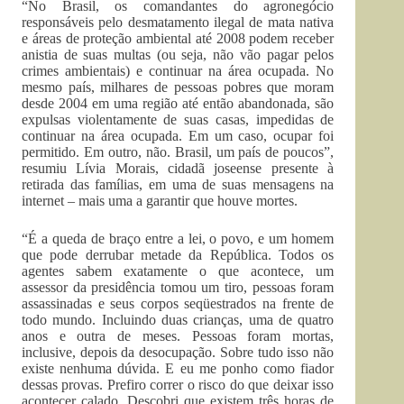
“No Brasil, os comandantes do agronegócio
responsáveis pelo desmatamento ilegal de mata nativa
e áreas de proteção ambiental até 2008 podem receber
anistia de suas multas (ou seja, não vão pagar pelos
crimes ambientais) e continuar na área ocupada. No
mesmo país, milhares de pessoas pobres que moram
desde 2004 em uma região até então abandonada, são
expulsas violentamente de suas casas, impedidas de
continuar na área ocupada. Em um caso, ocupar foi
permitido. Em outro, não. Brasil, um país de poucos”,
resumiu Lívia Morais, cidadã joseense presente à
retirada das famílias, em uma de suas mensagens na
internet – mais uma a garantir que houve mortes.
“É a queda de braço entre a lei, o povo, e um homem
que pode derrubar metade da República. Todos os
agentes sabem exatamente o que acontece, um
assessor da presidência tomou um tiro, pessoas foram
assassinadas e seus corpos seqüestrados na frente de
todo mundo. Incluindo duas crianças, uma de quatro
anos e outra de meses. Pessoas foram mortas,
inclusive, depois da desocupação. Sobre tudo isso não
existe nenhuma dúvida. E eu me ponho como fiador
dessas provas. Prefiro correr o risco do que deixar isso
acontecer calado. Descobri que existem três horas de