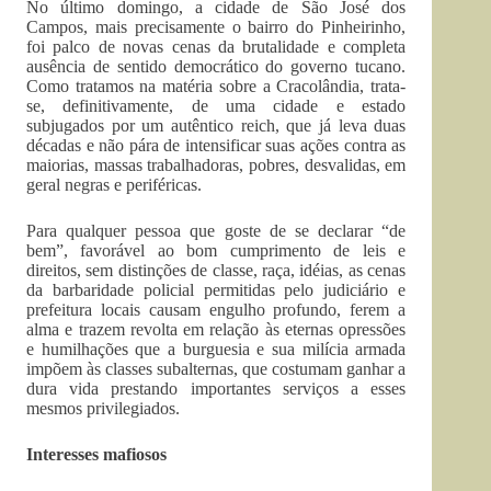
No último domingo, a cidade de São José dos
Campos, mais precisamente o bairro do Pinheirinho,
foi palco de novas cenas da brutalidade e completa
ausência de sentido democrático do governo tucano.
Como tratamos na matéria sobre a Cracolândia, trata-
se, definitivamente, de uma cidade e estado
subjugados por um autêntico reich, que já leva duas
décadas e não pára de intensificar suas ações contra as
maiorias, massas trabalhadoras, pobres, desvalidas, em
geral negras e periféricas.
Para qualquer pessoa que goste de se declarar “de
bem”, favorável ao bom cumprimento de leis e
direitos, sem distinções de classe, raça, idéias, as cenas
da barbaridade policial permitidas pelo judiciário e
prefeitura locais causam engulho profundo, ferem a
alma e trazem revolta em relação às eternas opressões
e humilhações que a burguesia e sua milícia armada
impõem às classes subalternas, que costumam ganhar a
dura vida prestando importantes serviços a esses
mesmos privilegiados.
Interesses mafiosos