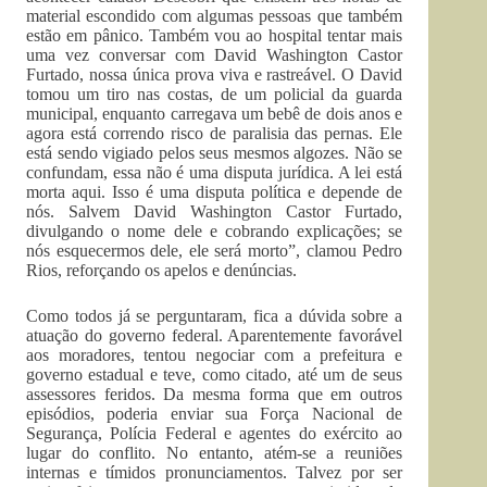
material escondido com algumas pessoas que também
estão em pânico. Também vou ao hospital tentar mais
uma vez conversar com David Washington Castor
Furtado, nossa única prova viva e rastreável. O David
tomou um tiro nas costas, de um policial da guarda
municipal, enquanto carregava um bebê de dois anos e
agora está correndo risco de paralisia das pernas. Ele
está sendo vigiado pelos seus mesmos algozes. Não se
confundam, essa não é uma disputa jurídica. A lei está
morta aqui. Isso é uma disputa política e depende de
nós. Salvem David Washington Castor Furtado,
divulgando o nome dele e cobrando explicações; se
nós esquecermos dele, ele será morto”, clamou Pedro
Rios, reforçando os apelos e denúncias.
Como todos já se perguntaram, fica a dúvida sobre a
atuação do governo federal. Aparentemente favorável
aos moradores, tentou negociar com a prefeitura e
governo estadual e teve, como citado, até um de seus
assessores feridos. Da mesma forma que em outros
episódios, poderia enviar sua Força Nacional de
Segurança, Polícia Federal e agentes do exército ao
lugar do conflito. No entanto, atém-se a reuniões
internas e tímidos pronunciamentos. Talvez por ser