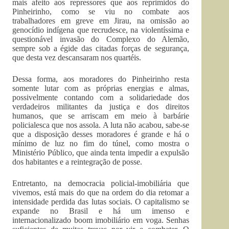
mais afeito aos repressores que aos reprimidos do
Pinheirinho, como se viu no combate aos
trabalhadores em greve em Jirau, na omissão ao
genocídio indígena que recrudesce, na violentíssima e
questionável invasão do Complexo do Alemão,
sempre sob a égide das citadas forças de segurança,
que desta vez descansaram nos quartéis.
Dessa forma, aos moradores do Pinheirinho resta
somente lutar com as próprias energias e almas,
possivelmente contando com a solidariedade dos
verdadeiros militantes da justiça e dos direitos
humanos, que se arriscam em meio à barbárie
policialesca que nos assola. A luta não acabou, sabe-se
que a disposição desses moradores é grande e há o
mínimo de luz no fim do túnel, como mostra o
Ministério Público, que ainda tenta impedir a expulsão
dos habitantes e a reintegração de posse.
Entretanto, na democracia policial-imobiliária que
vivemos, está mais do que na ordem do dia retomar a
intensidade perdida das lutas sociais. O capitalismo se
expande no Brasil e há um imenso e
internacionalizado boom imobiliário em voga. Senhas