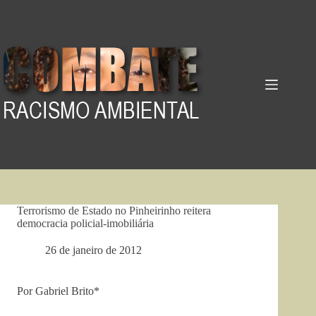
Pular
para
o
conteúdo
Terrorismo de Estado no Pinheirinho reitera
democracia policial-imobiliária
26 de janeiro de 2012
Por Gabriel Brito*