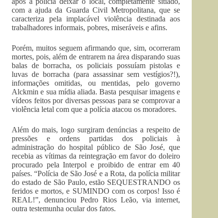
após a polícia deixar o local, completamente sitiado,
com a ajuda da Guarda Civil Metropolitana, que se
caracteriza pela implacável violência destinada aos
trabalhadores informais, pobres, miseráveis e afins.
Porém, muitos seguem afirmando que, sim, ocorreram
mortes, pois, além de entrarem na área disparando suas
balas de borracha, os policiais possuíam pistolas e
luvas de borracha (para assassinar sem vestígios?!),
informações omitidas, ou mentidas, pelo governo
Alckmin e sua mídia aliada. Basta pesquisar imagens e
vídeos feitos por diversas pessoas para se comprovar a
violência letal com que a polícia atacou os moradores.
Além do mais, logo surgiram denúncias a respeito de
pressões e ordens partidas dos policiais à
administração do hospital público de São José, que
recebia as vítimas da reintegração em favor do doleiro
procurado pela Interpol e proibido de entrar em 40
países. “Polícia de São José e a Rota, da polícia militar
do estado de São Paulo, estão SEQUESTRANDO os
feridos e mortos, e SUMINDO com os corpos! Isso é
REAL!”, denunciou Pedro Rios Leão, via internet,
outra testemunha ocular dos fatos.