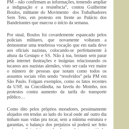
PM – não confirmam as informações, temendo ampliar
a indignação e a resistência”, contou Guilherme
Boulos, militante do Movimento dos Trabalhadores
Sem Teto, em protesto em frente ao Palácio dos
Bandeirantes que marcou o início da semana.
Por sinal, Boulos foi covardemente espancado pelos
policiais militares, que novamente voltaram a
demonstrar uma tenebrosa vocação que em nada deve
aos oficiais nazistas, colocando-se perfeitamente à
altura da Gestapo e SS. Não à toa, brotam sem parar
pela internet ilustrações e insígnias relacionando os
tucanos aos nazistas alemães, visto ser cada vez maior
o número de pessoas que notam como todos os
assuntos sociais vêm sendo “resolvidos” pela PM em
São Paulo. Folgam exemplos, como os fatos recentes
da USP, na Cracolândia, na favela do Moinho, nos
protestos contra aumento da tarifa do transporte
público…
Como dito pelos próprios moradores, pessimamente
alojados em tendas ao lado do local onde até outro dia
tinham suas vidas pra tocar, sem a mínima estrutura e
garantias, o balanço dos prejuízos só poderá ser feito