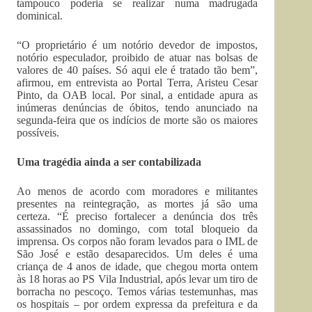
tampouco poderia se realizar numa madrugada
dominical.
“O proprietário é um notório devedor de impostos,
notório especulador, proibido de atuar nas bolsas de
valores de 40 países. Só aqui ele é tratado tão bem”,
afirmou, em entrevista ao Portal Terra, Aristeu Cesar
Pinto, da OAB local. Por sinal, a entidade apura as
inúmeras denúncias de óbitos, tendo anunciado na
segunda-feira que os indícios de morte são os maiores
possíveis.
Uma tragédia ainda a ser contabilizada
Ao menos de acordo com moradores e militantes
presentes na reintegração, as mortes já são uma
certeza. “É preciso fortalecer a denúncia dos três
assassinados no domingo, com total bloqueio da
imprensa. Os corpos não foram levados para o IML de
São José e estão desaparecidos. Um deles é uma
criança de 4 anos de idade, que chegou morta ontem
às 18 horas ao PS Vila Industrial, após levar um tiro de
borracha no pescoço. Temos várias testemunhas, mas
os hospitais – por ordem expressa da prefeitura e da