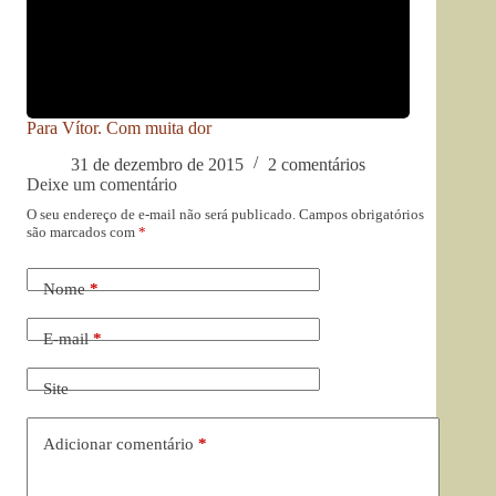
Para Vítor. Com muita dor
31 de dezembro de 2015
2 comentários
Deixe um comentário
O seu endereço de e-mail não será publicado.
Campos obrigatórios
são marcados com
*
Nome
*
E-mail
*
Site
Adicionar comentário
*