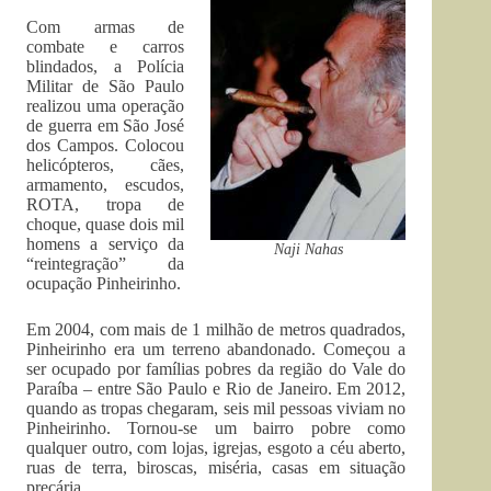
Com armas de
combate e carros
blindados, a Polícia
Militar de São Paulo
realizou uma operação
de guerra em São José
dos Campos. Colocou
helicópteros, cães,
armamento, escudos,
ROTA, tropa de
choque, quase dois mil
homens a serviço da
Naji Nahas
“reintegração” da
ocupação Pinheirinho.
Em 2004, com mais de 1 milhão de metros quadrados,
Pinheirinho era um terreno abandonado. Começou a
ser ocupado por famílias pobres da região do Vale do
Paraíba – entre São Paulo e Rio de Janeiro. Em 2012,
quando as tropas chegaram, seis mil pessoas viviam no
Pinheirinho. Tornou-se um bairro pobre como
qualquer outro, com lojas, igrejas, esgoto a céu aberto,
ruas de terra, biroscas, miséria, casas em situação
precária.