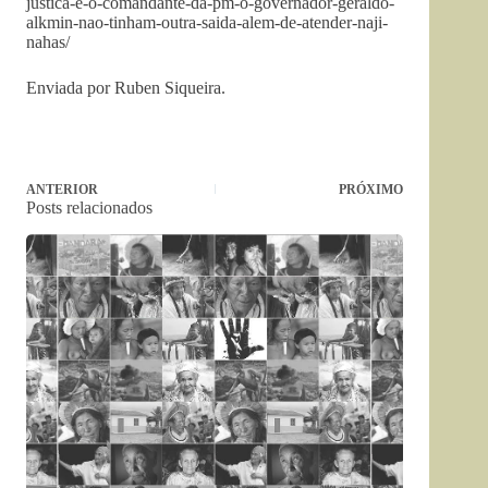
justica-e-o-comandante-da-pm-o-governador-geraldo-
alkmin-nao-tinham-outra-saida-alem-de-atender-naji-
nahas/
Enviada por Ruben Siqueira.
ANTERIOR
PRÓXIMO
Posts relacionados