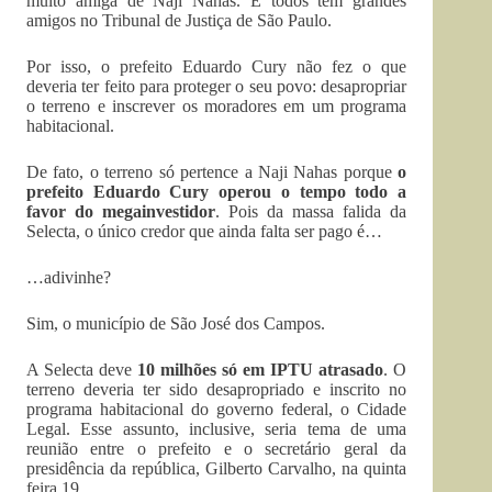
muito amiga de Naji Nahas. E todos tem grandes
amigos no Tribunal de Justiça de São Paulo.
Por isso, o prefeito Eduardo Cury não fez o que
deveria ter feito para proteger o seu povo: desapropriar
o terreno e inscrever os moradores em um programa
habitacional.
De fato, o terreno só pertence a Naji Nahas porque
o
prefeito Eduardo Cury operou o tempo todo a
favor do megainvestidor
. Pois da massa falida da
Selecta, o único credor que ainda falta ser pago é…
…adivinhe?
Sim, o município de São José dos Campos.
A Selecta deve
10 milhões só em IPTU atrasado
. O
terreno deveria ter sido desapropriado e inscrito no
programa habitacional do governo federal, o Cidade
Legal. Esse assunto, inclusive, seria tema de uma
reunião entre o prefeito e o secretário geral da
presidência da república, Gilberto Carvalho, na quinta
feira 19.