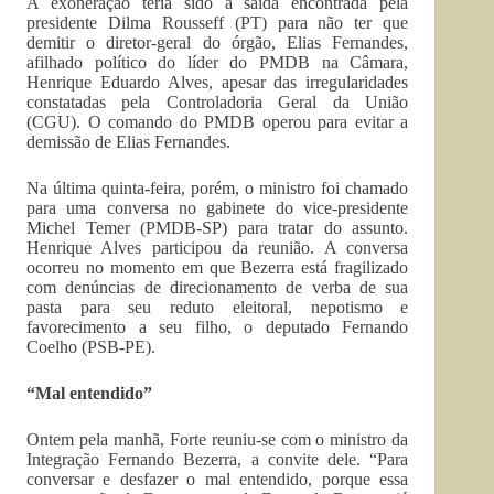
A exoneração teria sido a saída encontrada pela
presidente Dilma Rousseff (PT) para não ter que
demitir o diretor-geral do órgão, Elias Fernandes,
afilhado político do líder do PMDB na Câmara,
Henrique Eduardo Alves, apesar das irregularidades
constatadas pela Controladoria Geral da União
(CGU). O comando do PMDB operou para evitar a
demissão de Elias Fernandes.
Na última quinta-feira, porém, o ministro foi chamado
para uma conversa no gabinete do vice-presidente
Michel Temer (PMDB-SP) para tratar do assunto.
Henrique Alves participou da reunião. A conversa
ocorreu no momento em que Bezerra está fragilizado
com denúncias de direcionamento de verba de sua
pasta para seu reduto eleitoral, nepotismo e
favorecimento a seu filho, o deputado Fernando
Coelho (PSB-PE).
“Mal entendido”
Ontem pela manhã, Forte reuniu-se com o ministro da
Integração Fernando Bezerra, a convite dele. “Para
conversar e desfazer o mal entendido, porque essa