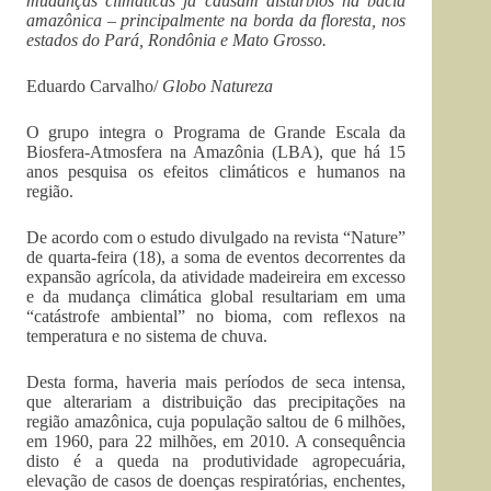
mudanças climáticas já causam distúrbios na bacia
amazônica – principalmente na borda da floresta, nos
estados do Pará, Rondônia e Mato Grosso.
Eduardo Carvalho/
Globo Natureza
O grupo integra o Programa de Grande Escala da
Biosfera-Atmosfera na Amazônia (LBA), que há 15
anos pesquisa os efeitos climáticos e humanos na
região.
De acordo com o estudo divulgado na revista “Nature”
de quarta-feira (18), a soma de eventos decorrentes da
expansão agrícola, da atividade madeireira em excesso
e da mudança climática global resultariam em uma
“catástrofe ambiental” no bioma, com reflexos na
temperatura e no sistema de chuva.
Desta forma, haveria mais períodos de seca intensa,
que alterariam a distribuição das precipitações na
região amazônica, cuja população saltou de 6 milhões,
em 1960, para 22 milhões, em 2010. A consequência
disto é a queda na produtividade agropecuária,
elevação de casos de doenças respiratórias, enchentes,