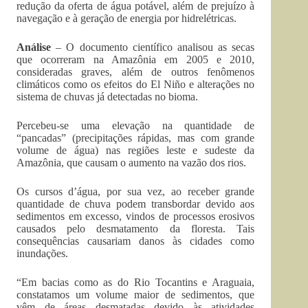
redução da oferta de água potável, além de prejuízo à
navegação e à geração de energia por hidrelétricas.
Análise
– O documento científico analisou as secas
que ocorreram na Amazônia em 2005 e 2010,
consideradas graves, além de outros fenômenos
climáticos como os efeitos do El Niño e alterações no
sistema de chuvas já detectadas no bioma.
Percebeu-se uma elevação na quantidade de
“pancadas” (precipitações rápidas, mas com grande
volume de água) nas regiões leste e sudeste da
Amazônia, que causam o aumento na vazão dos rios.
Os cursos d’água, por sua vez, ao receber grande
quantidade de chuva podem transbordar devido aos
sedimentos em excesso, vindos de processos erosivos
causados pelo desmatamento da floresta. Tais
consequências causariam danos às cidades como
inundações.
“Em bacias como as do Rio Tocantins e Araguaia,
constatamos um volume maior de sedimentos, que
vêm de áreas desmatadas devido às atividades