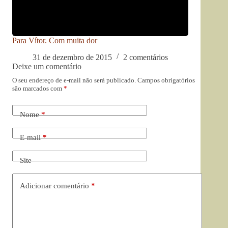
Para Vítor. Com muita dor
31 de dezembro de 2015
2 comentários
Deixe um comentário
O seu endereço de e-mail não será publicado.
Campos obrigatórios
são marcados com
*
Nome
*
E-mail
*
Site
Adicionar comentário
*