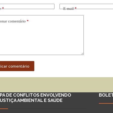
e
*
E-mail
*
onar comentário
*
licar comentário
PA DE CONFLITOS ENVOLVENDO
BOLE
JUSTIÇA AMBIENTAL E SAÚDE