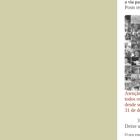
a via pa
Posts r
Atenção
todos o
desde se
31 de d
3
Deixe 
O seu en