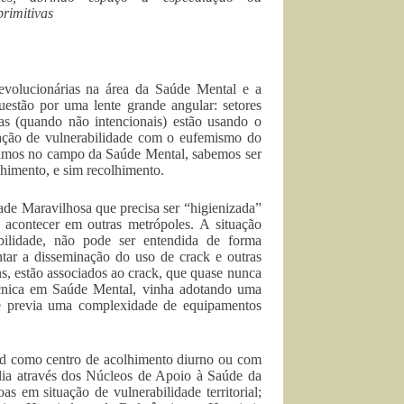
primitivas
evolucionárias na área da Saúde Mental e a
uestão por uma lente grande angular: setores
das (quando não intencionais) estão usando o
tuação de vulnerabilidade com o eufemismo do
lhamos no campo da Saúde Mental, sabemos ser
lhimento, e sim recolhimento.
ade Maravilhosa que precisa ser “higienizada”
 acontecer em outras metrópoles. A situação
ilidade, não pode ser entendida de forma
entar a disseminação do uso de crack e outras
ins, estão associados ao crack, que quase nunca
écnica em Saúde Mental, vinha adotando uma
e previa uma complexidade de equipamentos
ad como centro de acolhimento diurno ou com
lia através dos Núcleos de Apoio à Saúde da
 em situação de vulnerabilidade territorial;