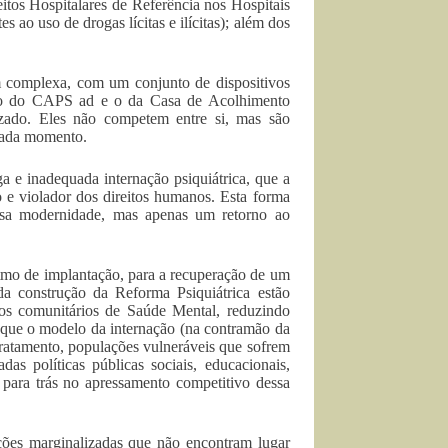
itos Hospitalares de Referência nos Hospitais
 ao uso de drogas lícitas e ilícitas); além dos
m complexa, com um conjunto de dispositivos
rio do CAPS ad e o da Casa de Acolhimento
zado. Eles não competem entre si, mas são
 cada momento.
ga e inadequada internação psiquiátrica, que a
 e violador dos direitos humanos. Esta forma
ssa modernidade, mas apenas um retorno ao
itmo de implantação, para a recuperação de um
a construção da Reforma Psiquiátrica estão
os comunitários de Saúde Mental, reduzindo
r que o modelo da internação (na contramão da
ratamento, populações vulneráveis que sofrem
as políticas públicas sociais, educacionais,
 para trás no apressamento competitivo dessa
ções marginalizadas que não encontram lugar