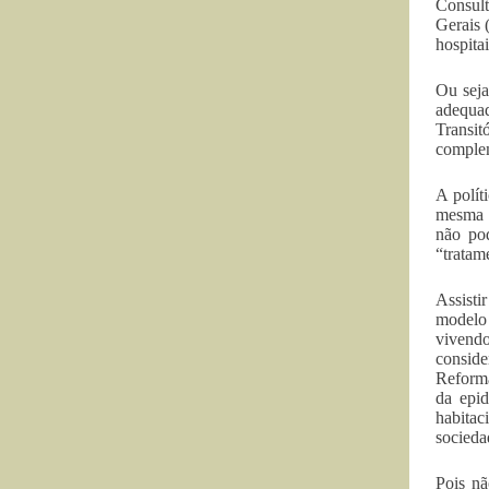
Consult
Gerais 
hospitai
Ou seja
adequa
Transi
complem
A polít
mesma p
não po
“tratam
Assisti
modelo 
vivendo
conside
Reforma
da epid
habitac
socieda
Pois nã