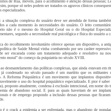
órios de Rua, móveis, para o acolhimento e atenção dessas pessoas; Le
(sim, porque só neles podem ser tratados os agravos clínicos consequentes
s especializados.
: a situação complexa do usuário deve ser atendida de forma també
dos a cada momento às necessidades do usuário. O leito comunitá
tório não é o mesmo do Hospital Geral ou o do Hospital Especiali
entares, segundo a necessidade real psicológica e física do usuário a
ica do recolhimento involuntário oferece apenas um dispositivo, a anti
olítica de Saúde Mental vinha combatendo por seu caráter repressivo
de ser encarada como um tratamento adequado e resolutivo na no
ento moral” do começo da psiquiatria no século XVIII.
r ao desmantelamento das políticas complexas, que ainda estavam em r
já condenado no século passado é um martírio que os militantes d
. A Reforma Psiquiátrica é um movimento que implantou dispositiv
ravelmente o uso do hospital psiquiátrico especializado. E pior é sabe
), proposto atualmente, condena à exclusão intencional, em nome do t
emia de abandono social. E para as quais haveriam de ser implantad
ionais e de emprego propondo a inclusão dessas pessoas que ficaram
de.
o é o crack a epidemia a ser enfrentada, mas o abandono de popula