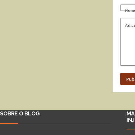
Nom
Adici
Pub
SOBRE O BLOG
MA
IN