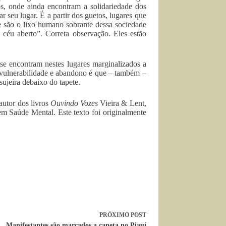
os, onde ainda encontram a solidariedade dos
r seu lugar. É a partir dos guetos, lugares que
e são o lixo humano sobrante dessa sociedade
céu aberto”. Correta observação. Eles estão
 se encontram nestes lugares marginalizados a
 vulnerabilidade e abandono é que – também –
ujeira debaixo do tapete.
 autor dos livros
Ouvindo Vozes
Vieira & Lent,
 em Saúde Mental. Este texto foi originalmente
PRÓXIMO
POST
Manifestantes são marcados a caneta no Piauí