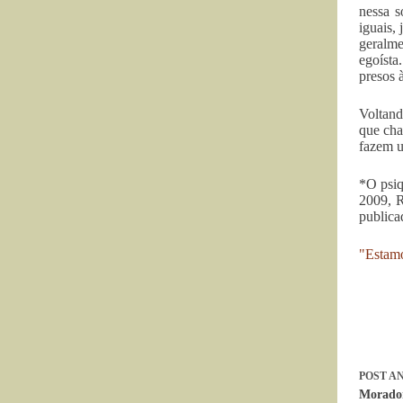
nessa s
iguais,
geralme
egoísta
presos 
Voltand
que cha
fazem u
*O psiq
2009, 
publica
"Estamo
POST
AN
Morador