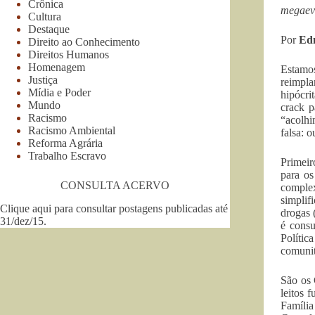
Crônica
megaeve
Cultura
Destaque
Por
Edm
Direito ao Conhecimento
Direitos Humanos
Homenagem
Estamos
Justiça
reimpla
Mídia e Poder
hipócri
Mundo
crack p
Racismo
“acolhi
Racismo Ambiental
falsa: 
Reforma Agrária
Trabalho Escravo
Primeir
para os
CONSULTA ACERVO
comple
simplif
Clique aqui para consultar postagens publicadas até
drogas 
31/dez/15
.
é consu
Políti
comunit
São os 
leitos 
Família