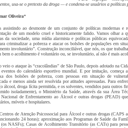
ntos, usa-se o pretexto da droga — e condena-se usuários a políticas 
ar Oliveira
*
 assistindo ao desmonte de um conjunto de políticas modernas e r
ntação de um modelo cruel e historicamente falido. Vamos olhar a q
tas da sociedade, uma mídia alarmista e políticas públicas equivoca
ara criminalizar a pobreza e atacar os bolsões de populações em si
mento involuntário”. Construção inconciliável, que nós, os que traba
ou bem o acolhimento é voluntário ou, se involuntário, aí não é mais aco
o veio o ataque às “cracolândias” de São Paulo, depois adotado na Cid
 eventos do calendário esportivo mundial. E por imitação, começa a
xa dos bolsões de pobreza, com pessoas em situação de vulnerab
icada e menos ainda ser resolvida por atitudes apressadas. Para enfr
(o álcool, droga lícita permitida, e os solventes, vendidos para outros f
mido isoladamente), o Ministério da Saúde, através da sua Área T
ca Nacional de Enfrentamento ao Álcool e outras drogas (PEAD) qu
ários, móveis e hospitalares.
Centros de Atenção Psicossocial para Álcool e outras drogas (CAPS 
funcionando 24 horas); aproximação aos Programas de Saúde da Famí
 (os NASFs); Casas de Acolhimento Transitório (as CATs) para pessoas