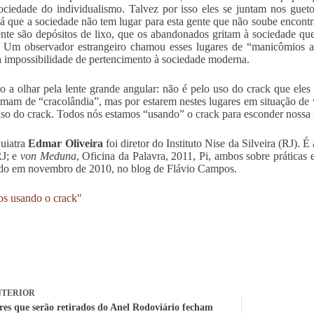
ociedade do individualismo. Talvez por isso eles se juntam nos guet
 já que a sociedade não tem lugar para esta gente que não soube encontra
nte são depósitos de lixo, que os abandonados gritam à sociedade qu
. Um observador estrangeiro chamou esses lugares de “manicômios a 
à impossibilidade de pertencimento à sociedade moderna.
o a olhar pela lente grande angular: não é pelo uso do crack que eles
mam de “cracolândia”, mas por estarem nestes lugares em situação de
so do crack. Todos nós estamos “usando” o crack para esconder nossa s
uiatra
Edmar Oliveira
foi diretor do Instituto Nise da Silveira (RJ). É
RJ; e
von Meduna
, Oficina da Palavra, 2011, Pi, ambos sobre práticas
do em novembro de 2010, no blog de Flávio Campos.
s usando o crack"
TERIOR
es que serão retirados do Anel Rodoviário fecham