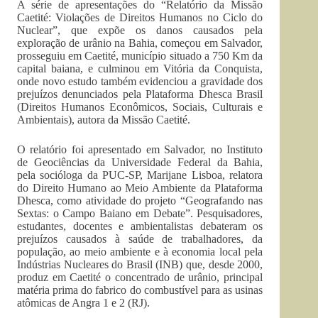
A série de apresentações do “Relatório da Missão
Caetité: Violações de Direitos Humanos no Ciclo do
Nuclear”, que expõe os danos causados pela
exploração de urânio na Bahia, começou em Salvador,
prosseguiu em Caetité, município situado a 750 Km da
capital baiana, e culminou em Vitória da Conquista,
onde novo estudo também evidenciou a gravidade dos
prejuízos denunciados pela Plataforma Dhesca Brasil
(Direitos Humanos Econômicos, Sociais, Culturais e
Ambientais), autora da Missão Caetité.
O relatório foi apresentado em Salvador, no Instituto
de Geociências da Universidade Federal da Bahia,
pela socióloga da PUC-SP, Marijane Lisboa, relatora
do Direito Humano ao Meio Ambiente da Plataforma
Dhesca, como atividade do projeto “Geografando nas
Sextas: o Campo Baiano em Debate”. Pesquisadores,
estudantes, docentes e ambientalistas debateram os
prejuízos causados à saúde de trabalhadores, da
população, ao meio ambiente e à economia local pela
Indústrias Nucleares do Brasil (INB) que, desde 2000,
produz em Caetité o concentrado de urânio, principal
matéria prima do fabrico do combustível para as usinas
atômicas de Angra 1 e 2 (RJ).