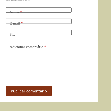
Nome
*
E-mail
*
Site
Adicionar comentário
*
Publicar comentário