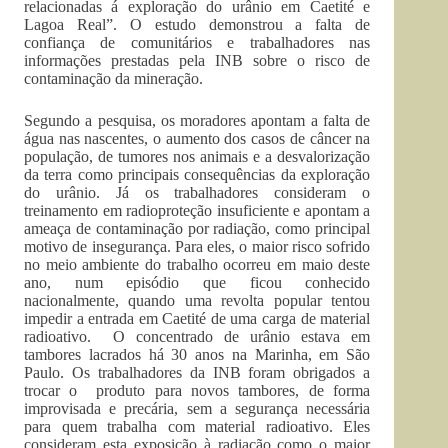
relacionadas á exploração do urânio em Caetité e
Lagoa Real”. O estudo demonstrou a falta de
confiança de comunitários e trabalhadores nas
informações prestadas pela INB sobre o risco de
contaminação da mineração.
Segundo a pesquisa, os moradores apontam a falta de
água nas nascentes, o aumento dos casos de câncer na
população, de tumores nos animais e a desvalorização
da terra como principais consequências da exploração
do urânio. Já os trabalhadores consideram o
treinamento em radioproteção insuficiente e apontam a
ameaça de contaminação por radiação, como principal
motivo de insegurança. Para eles, o maior risco sofrido
no meio ambiente do trabalho ocorreu em maio deste
ano, num episódio que ficou conhecido
nacionalmente, quando uma revolta popular tentou
impedir a entrada em Caetité de uma carga de material
radioativo. O concentrado de urânio estava em
tambores lacrados há 30 anos na Marinha, em São
Paulo. Os trabalhadores da INB foram obrigados a
trocar o produto para novos tambores, de forma
improvisada e precária, sem a segurança necessária
para quem trabalha com material radioativo. Eles
consideram esta exposição à radiação como o maior