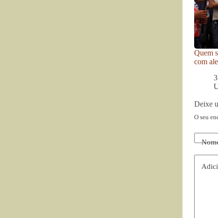
Quem se
com ale
3
U
Deixe 
O seu en
Nom
Adici