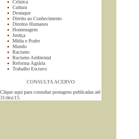
Crônica
Cultura
Destaque
Direito ao Conhecimento
Direitos Humanos
Homenagem
Justiça
Mídia e Poder
Mundo
Racismo
Racismo Ambiental
Reforma Agrária
Trabalho Escravo
CONSULTA ACERVO
Clique aqui para consultar postagens publicadas até
31/dez/15
.