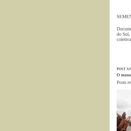
SEMENT
Documen
do Sul,
coletiv
POST
AN
O massa
Posts r