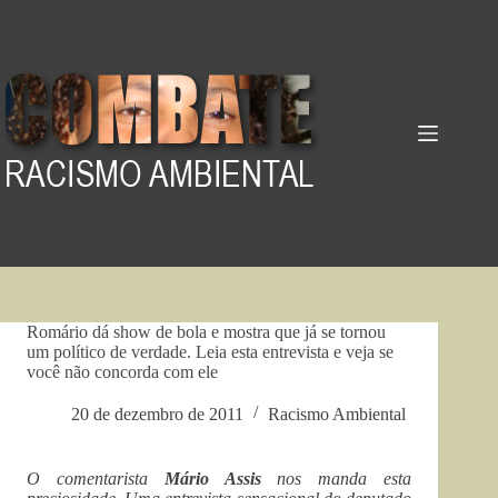
Pular
para
o
conteúdo
Romário dá show de bola e mostra que já se tornou
um político de verdade. Leia esta entrevista e veja se
você não concorda com ele
20 de dezembro de 2011
Racismo Ambiental
O comentarista
Mário Assis
nos manda esta