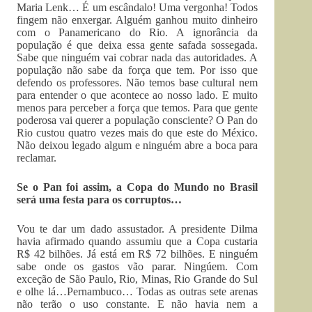
Maria Lenk… É um escândalo! Uma vergonha! Todos
fingem não enxergar. Alguém ganhou muito dinheiro
com o Panamericano do Rio. A ignorância da
população é que deixa essa gente safada sossegada.
Sabe que ninguém vai cobrar nada das autoridades. A
população não sabe da força que tem. Por isso que
defendo os professores. Não temos base cultural nem
para entender o que acontece ao nosso lado. E muito
menos para perceber a força que temos. Para que gente
poderosa vai querer a população consciente? O Pan do
Rio custou quatro vezes mais do que este do México.
Não deixou legado algum e ninguém abre a boca para
reclamar.
Se o Pan foi assim, a Copa do Mundo no Brasil
será uma festa para os corruptos…
Vou te dar um dado assustador. A presidente Dilma
havia afirmado quando assumiu que a Copa custaria
R$ 42 bilhões. Já está em R$ 72 bilhões. E ninguém
sabe onde os gastos vão parar. Ningúem. Com
exceção de São Paulo, Rio, Minas, Rio Grande do Sul
e olhe lá…Pernambuco… Todas as outras sete arenas
não terão o uso constante. E não havia nem a