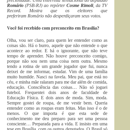
preciosidade. Uma entrevista sensacional do deputado
Romário
(PSB-RJ) ao repórter
Cosme Rimoli
, da TV
Record. Mostra que os eleitores que
preferiram Romário não desperdiçaram seus votos.
Você foi recebido com preconceito em Brasília?
Olha, vou ser claro, para quem ler entender como as
coisas são. Há o burro, aquele que não entende o que
acontece ao redor. E há o ignorante, que não teve
tempo de aprender. Não houve preconceito comigo,
porque não sou nem uma coisa nem outra. Mesmo
tendo a rotina de um grande jogador que fui, nunca
deixei de me informar, estudar. Vim de uma família
muito humilde. Nasci na favela. Meu pai, que está no
céu, e minha mãe ralaram para me dar além de comida,
educação. Consciência das coisas… Não só joguei
futebol. Frequentei dois anos de faculdade de
Educação Física. E dois anos de moda. Sim, moda.
Sempre gostei de roupa, de me vestir bem. Queria
entender como as roupas eram feitas. Mas isso é o de
menos. O que importa é que esta sede de
conhecimento me deu preparo para ser uma pessoa
consciente… Preparada para a vida. E insisto em uma
tese em Brasília, com os outros deputados. O Brasil só