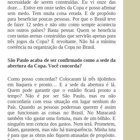
necessidade de serem construídas. Eu vi onze das
doze… Estive em onze sedes da Copa e posso afirmar
sem medo. Tem muita coisa errada. E de propósito
para beneficiar poucas pessoas. Por que o Brasil teve
de fazer 12 sedes e não oito como sempre acontecia
nos outros países? Basta pensar. Quem se beneficia
com tantas arenas construídas que servirão apenas para
três jogos da Copa? É revoltante. Não há a mínima
coerência na organização da Copa no Brasil.
São Paulo acaba de ser confirmado como a sede da
abertura da Copa. Você concorda?
Como posso concordar? Colocaram lá três tijolinhos
em Itaquera e pronto… E a sede da abertura é lá.
Quem pode garantir que o estádio ficará pronto a
tempo? Não é por ser São Paulo, mas eu não
concordaria com essa situação em lugar nenhum do
País. Quando as pessoas poderosas querem é assim
que funcionam as coisas no Brasil. No Maracanã
também vão gastar uma fortuna, mais de um bilhão. E
ninguém tem certeza dos gastos. Nem terá. Prometem,
falam, garantem, mas não há transparência. Minha luta
é para que as obras não fiquem atrasadas de propósito.