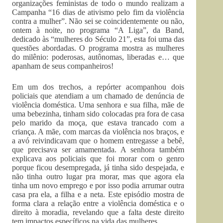
organizações feministas de todo o mundo realizam a
Campanha “16 dias de ativismo pelo fim da violência
contra a mulher”. Não sei se coincidentemente ou não,
ontem à noite, no programa “A Liga”, da Band,
dedicado às “mulheres do Século 21”, esta foi uma das
questões abordadas. O programa mostra as mulheres
do milênio: poderosas, autônomas, liberadas e… que
apanham de seus companheiros!
Em um dos trechos, a repórter acompanhou dois
policiais que atendiam a um chamado de denúncia de
violência doméstica. Uma senhora e sua filha, mãe de
uma bebezinha, tinham sido colocadas pra fora de casa
pelo marido da moça, que estava trancado com a
criança. A mãe, com marcas da violência nos braços, e
a avó reivindicavam que o homem entregasse a bebê,
que precisava ser amamentada. A senhora também
explicava aos policiais que foi morar com o genro
porque ficou desempregada, já tinha sido despejada, e
não tinha outro lugar pra morar, mas que agora ela
tinha um novo emprego e por isso podia arrumar outra
casa pra ela, a filha e a neta. Este episódio mostra de
forma clara a relação entre a violência doméstica e o
direito à moradia, revelando que a falta deste direito
tem impactos específicos na vida das mulheres.