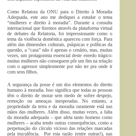
Como Relatora da ONU para o Direito à Moradia
Adequada, este ano me dediquei a estudar o tema
“mulheres e direito à moradia”. Durante a consulta
internacional que fizemos através da plataforma virtual
de debates da Relatoria, foi impressionante como o
tema da violência doméstica apareceu com força. Para
além das dimensões culturais, psíquicas e políticas da
questão, a “casa” não é apenas o cenário, mas, muitas
vezes, um protagonista essencial deste enredo trágico:
muitas mulheres não conseguem pôr um fim na relação
com o agressor simplesmente por não ter pra onde ir
com seus filhos.
A segurança da posse é um dos elementos do direito
humano à moradia. Isso significa que todas as pessoas
têm o direito de morar sem medo de sofrer despejo,
remoção ou ameaças inesperadas. No entanto, a
propriedade da terra e da moradia raramente está nas
mãos das mulheres. Além disso, muitas vezes, a falta
da moradia adequada – que afeta tanto homens como
mulheres – acaba tendo outras consequências, como a
perpetuação do círculo vicioso das relações marcadas
pela truculência. Por esta razão (entre outras!), nas