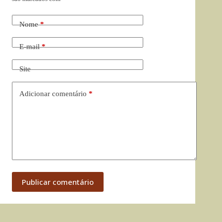
Nome
*
E-mail
*
Site
Adicionar comentário
*
Publicar comentário