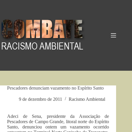
Pular
para
o
conteúdo
Pescadores denunciam vazamento no Espírito Santo
9 de dezembro de 2011
Racismo Ambiental
Adeci de Sena, presidente da Associação de
Pescadores de Campo Grande, litoral norte do Espírito
Santo, denunciou ontem um vazamento ocorrido