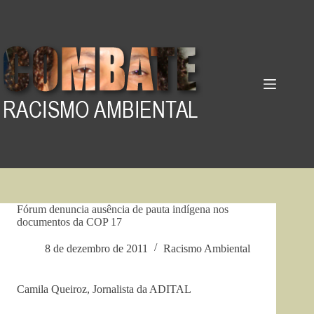
Pular
para
o
conteúdo
Fórum denuncia ausência de pauta indígena nos
documentos da COP 17
8 de dezembro de 2011
Racismo Ambiental
Camila Queiroz, Jornalista da ADITAL