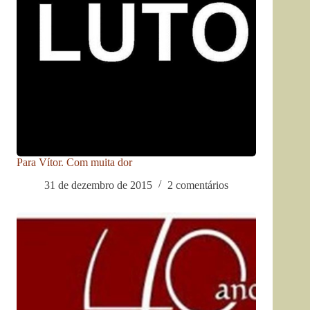
Para Vítor. Com muita dor
31 de dezembro de 2015
2 comentários