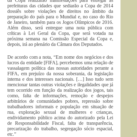
da Copa realizarão manifestações para entregar às
prefeituras das cidades que sediarão a Copa de 2014
dossiês sobre violações de direitos no âmbito da
preparação do país para o Mundial e, no caso do Rio
de Janeiro, também para os Jogos Olímpicos de 2016.
Além disso, será entregue uma nota pública com
críticas à Lei Geral da Copa, que será votada na
próxima semana na Comissão Especial da Copa e,
depois, irá ao plenário da Câmara dos Deputados.
De acordo com a nota, “Em nome dos negócios e dos
lucros da entidade [FIFA], percebemos uma relação de
vassalagem política das nossas autoridades perante a
FIFA, em prejuízo da nossa soberania, da legislação
interna e dos interesses nacionais. […] Isso tudo sem
mencionar tantas outras violações e ilegalidades que já
tem ocorrido em função da realização dos jogos, tais
como, falta de informações, remoção e despejos
arbitrários de comunidades pobres, repressão sobre
trabalhadores informais e população em situação de
rua, exploração sexual de mulheres e crianças,
endividamento público acima do autorizado pela Lei
de Responsabilidade Fiscal, falta de transparência,
precarização do trabalho, segregação sócio espacial,
etc.”