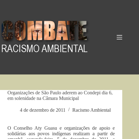
Pular
para
o
conteúdo
Organizações de São Paulo aderem ao Condepi dia 6,
em solenidade na Câmara Municipal
4 de dezembro de 2011
Racismo Ambiental
O Conselho Aty Guasu e organizações de apoio e
solidárias aos povos indígenas realizam a partir de