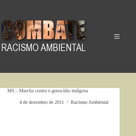
Pular
para
o
conteúdo
MS – Marcha contra o genocídio indígena
4 de dezembro de 2011
Racismo Ambiental