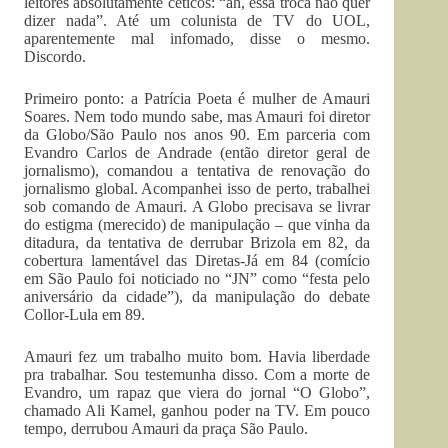
leitores absolutamente céticos: “ah, essa troca não quer
dizer nada”. Até um colunista de TV do UOL,
aparentemente mal infomado, disse o mesmo.
Discordo.
Primeiro ponto: a Patrícia Poeta é mulher de Amauri
Soares. Nem todo mundo sabe, mas Amauri foi diretor
da Globo/São Paulo nos anos 90. Em parceria com
Evandro Carlos de Andrade (então diretor geral de
jornalismo), comandou a tentativa de renovação do
jornalismo global. Acompanhei isso de perto, trabalhei
sob comando de Amauri. A Globo precisava se livrar
do estigma (merecido) de manipulação – que vinha da
ditadura, da tentativa de derrubar Brizola em 82, da
cobertura lamentável das Diretas-Já em 84 (comício
em São Paulo foi noticiado no “JN” como “festa pelo
aniversário da cidade”), da manipulação do debate
Collor-Lula em 89.
Amauri fez um trabalho muito bom. Havia liberdade
pra trabalhar. Sou testemunha disso. Com a morte de
Evandro, um rapaz que viera do jornal “O Globo”,
chamado Ali Kamel, ganhou poder na TV. Em pouco
tempo, derrubou Amauri da praça São Paulo.