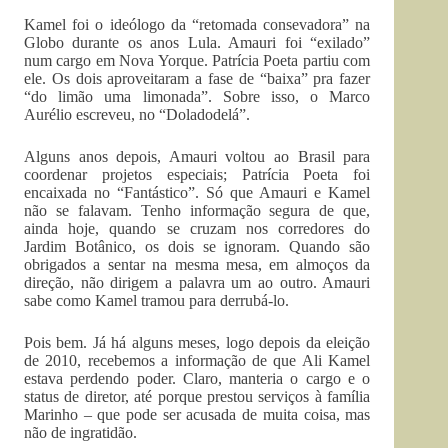
Kamel foi o ideólogo da “retomada consevadora” na
Globo durante os anos Lula. Amauri foi “exilado”
num cargo em Nova Yorque. Patrícia Poeta partiu com
ele. Os dois aproveitaram a fase de “baixa” pra fazer
“do limão uma limonada”. Sobre isso, o Marco
Aurélio escreveu, no “Doladodelá”.
Alguns anos depois, Amauri voltou ao Brasil para
coordenar projetos especiais; Patrícia Poeta foi
encaixada no “Fantástico”. Só que Amauri e Kamel
não se falavam. Tenho informação segura de que,
ainda hoje, quando se cruzam nos corredores do
Jardim Botânico, os dois se ignoram. Quando são
obrigados a sentar na mesma mesa, em almoços da
direção, não dirigem a palavra um ao outro. Amauri
sabe como Kamel tramou para derrubá-lo.
Pois bem. Já há alguns meses, logo depois da eleição
de 2010, recebemos a informação de que Ali Kamel
estava perdendo poder. Claro, manteria o cargo e o
status de diretor, até porque prestou serviços à família
Marinho – que pode ser acusada de muita coisa, mas
não de ingratidão.