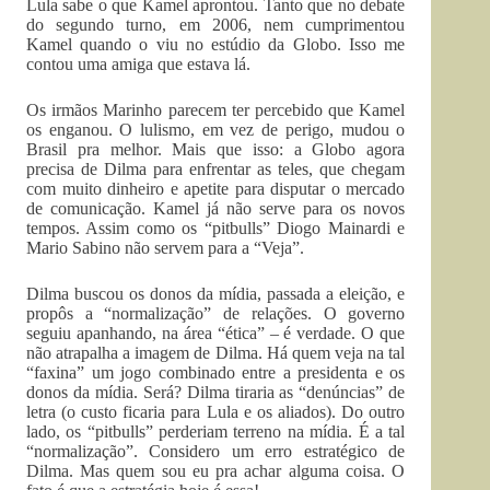
Lula sabe o que Kamel aprontou. Tanto que no debate
do segundo turno, em 2006, nem cumprimentou
Kamel quando o viu no estúdio da Globo. Isso me
contou uma amiga que estava lá.
Os irmãos Marinho parecem ter percebido que Kamel
os enganou. O lulismo, em vez de perigo, mudou o
Brasil pra melhor. Mais que isso: a Globo agora
precisa de Dilma para enfrentar as teles, que chegam
com muito dinheiro e apetite para disputar o mercado
de comunicação. Kamel já não serve para os novos
tempos. Assim como os “pitbulls” Diogo Mainardi e
Mario Sabino não servem para a “Veja”.
Dilma buscou os donos da mídia, passada a eleição, e
propôs a “normalização” de relações. O governo
seguiu apanhando, na área “ética” – é verdade. O que
não atrapalha a imagem de Dilma. Há quem veja na tal
“faxina” um jogo combinado entre a presidenta e os
donos da mídia. Será? Dilma tiraria as “denúncias” de
letra (o custo ficaria para Lula e os aliados). Do outro
lado, os “pitbulls” perderiam terreno na mídia. É a tal
“normalização”. Considero um erro estratégico de
Dilma. Mas quem sou eu pra achar alguma coisa. O