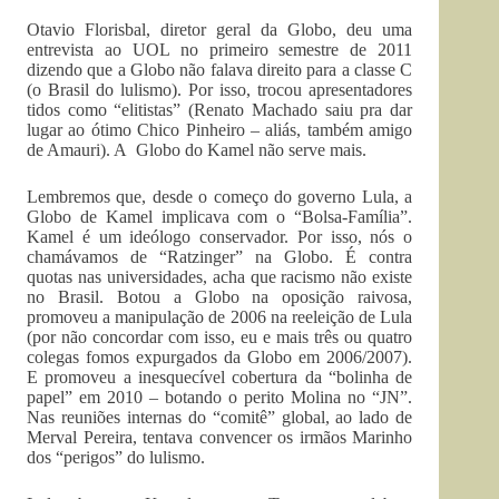
Otavio Florisbal, diretor geral da Globo, deu uma
entrevista ao UOL no primeiro semestre de 2011
dizendo que a Globo não falava direito para a classe C
(o Brasil do lulismo). Por isso, trocou apresentadores
tidos como “elitistas” (Renato Machado saiu pra dar
lugar ao ótimo Chico Pinheiro – aliás, também amigo
de Amauri). A Globo do Kamel não serve mais.
Lembremos que, desde o começo do governo Lula, a
Globo de Kamel implicava com o “Bolsa-Família”.
Kamel é um ideólogo conservador. Por isso, nós o
chamávamos de “Ratzinger” na Globo. É contra
quotas nas universidades, acha que racismo não existe
no Brasil. Botou a Globo na oposição raivosa,
promoveu a manipulação de 2006 na reeleição de Lula
(por não concordar com isso, eu e mais três ou quatro
colegas fomos expurgados da Globo em 2006/2007).
E promoveu a inesquecível cobertura da “bolinha de
papel” em 2010 – botando o perito Molina no “JN”.
Nas reuniões internas do “comitê” global, ao lado de
Merval Pereira, tentava convencer os irmãos Marinho
dos “perigos” do lulismo.