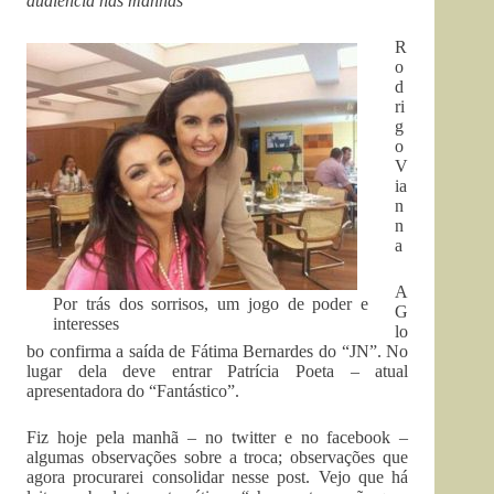
audiência nas manhãs
R
o
d
ri
g
o
V
ia
n
n
a
A
Por trás dos sorrisos, um jogo de poder e
G
interesses
lo
bo confirma a saída de Fátima Bernardes do “JN”. No
lugar dela deve entrar Patrícia Poeta – atual
apresentadora do “Fantástico”.
Fiz hoje pela manhã – no twitter e no facebook –
algumas observações sobre a troca; observações que
agora procurarei consolidar nesse post. Vejo que há