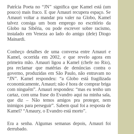
Patrícia Poeta no “JN” significa que Kamel está (um
pouco) mais fraco. E que Amauri recupera espaço. Se
Amauri voltar a mandar pra valer na Globo, Kamel
talvez consiga um bom emprego no escritório da
Globo na Sibéria, ou pode escrever sobre racismo,
instalado em Veneza ao lado do amigo (dele) Diogo
Mainardi.
Conheço detalhes de uma conversa entre Amauri e
Kamel, ocorrida em 2002, e que revelo agora em
primeira mão. Amauri ligou a Kamel (chefe no Rio),
pra reclamar que matérias de denúncias contra o
governo, produzidas em São Paulo, não entravam no
“JN”. Kamel respondeu: “a Globo está fragilizada
economicamente, Amauri; não é hora de comprar briga
com ninguém”. Amauri respondeu: “mas eu tenho um
cartaz, com uma frase do Evandro aqui na minha sala,
que diz – Não temos amigos pra proteger, nem
inimigos para perseguir”. Sabem qual foi a resposta de
Kamel? “Amaury, o Evandro está morto”.
Era a senha. Algumas semanas depois, Amauri foi
derrubado.