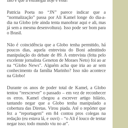
fato é que a estratégia hoje é essa!
Patricia Poeta no “JN” parece indicar que a
“normalização” passa por Ali Kamel longe do dia-a-
dia na Globo (ele ainda tenta manobrar aqui e ali, mas
já sem a mesma desenvoltura). Isso pode ser bom para
o Brasil.
Não é coincidência que a Globo tenha permitido, há
poucos dias, aquela entrevista do Boni admitindo
manipulação do debate de 89. A entrevista (feita pelo
excelente jornalista Geneton de Moraes Neto) foi ao ar
na “Globo News”. Alguém acha que iria ao ar sem
conhecimento da família Marinho? Isso não acontece
na Globo!
Durante os anos de poder total de Kamel, a Globo
tentou “reescrever” o passado – em vez de reconhecer
os erros. Kamel chegou a escrever artigo hilário,
tantando negar que a Globo tenha manipulado a
cobertura das Diretas. Virou piada. Até o repórter que
fez a “reportagem” em 84 contou pros colegas na
redação (eu estava lá, e ouvi) – “o Ali é louco de tentar
negar isso; todo mundo viu no ar”.