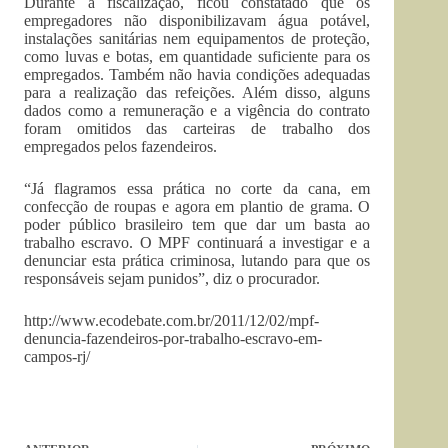
Durante a fiscalização, ficou constatado que os
empregadores não disponibilizavam água potável,
instalações sanitárias nem equipamentos de proteção,
como luvas e botas, em quantidade suficiente para os
empregados. Também não havia condições adequadas
para a realização das refeições. Além disso, alguns
dados como a remuneração e a vigência do contrato
foram omitidos das carteiras de trabalho dos
empregados pelos fazendeiros.
“Já flagramos essa prática no corte da cana, em
confecção de roupas e agora em plantio de grama. O
poder público brasileiro tem que dar um basta ao
trabalho escravo. O MPF continuará a investigar e a
denunciar esta prática criminosa, lutando para que os
responsáveis sejam punidos”, diz o procurador.
http://www.ecodebate.com.br/2011/12/02/mpf-
denuncia-fazendeiros-por-trabalho-escravo-em-
campos-rj/