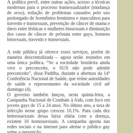
A política prevê, entre outras ações, acesso a técnicas
modernas para o processo transexualizador (mudança
de sexo), redução de problemas causados pelo uso
prolongado de hormônios femininos e masculinos para
travestis e transexuais, prevenção de câncer de mama e
útero entre lésbicas e mulheres bissexuais e diminuição
dos casos de câncer de próstata entre gays, homens
bissexuais, travestis e transexuais.
A rede pública já oferece esses serviços, porém de
maneira descentralizada – agora serão reunidos em
uma única política. “Se a sociedade brasileira ainda
vive o preconceito, o SUS não pode admitir
preconceito”, disse Padilha, durante a abertura da 14º
Conferência Nacional de Saúde, que reúne autoridades
de saúde e representantes da sociedade civil até
domingo (4).
O governo também lançou, nesta quinta-feira, a
Campanha Nacional de Combate à Aids, com foco em
jovens gays de 15 a 24 anos. No último ano, a taxa de
infecção nesse grupo cresceu 10,1%. Para cada dez
heterossexuais dessa faixa etária com a doença,
existem 16 homossexuais. A campanha aposta nas
redes sociais e na internet para alertar o público gay
sobre a prevenção.