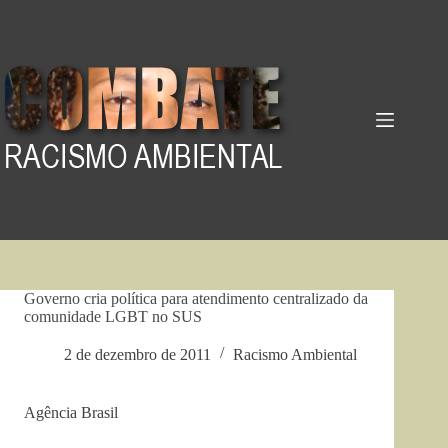
Pular
para
o
conteúdo
Governo cria política para atendimento centralizado da
comunidade LGBT no SUS
2 de dezembro de 2011
Racismo Ambiental
Agência Brasil