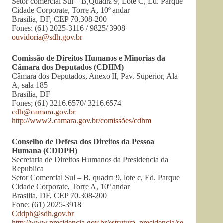
Setor comercial Sul – B,Quadra 9, Lote C, Ed. Parque
Cidade Corporate, Torre A, 10º andar
Brasilia, DF, CEP 70.308-200
Fones: (61) 2025-3116 / 9825/ 3908
ouvidoria@sdh.gov.br
Comissão de Direitos Humanos e Minorias da
Câmara dos Deputados (CDHM)
Câmara dos Deputados, Anexo II, Pav. Superior, Ala
A, sala 185
Brasilia, DF
Fones; (61) 3216.6570/ 3216.6574
cdh@camara.gov.br
http://www2.camara.gov.br/comissões/cdhm
Conselho de Defesa dos Direitos da Pessoa
Humana (CDDPH)
Secretaria de Direitos Humanos da Presidencia da
Republica
Setor Comercial Sul – B, quadra 9, lote c, Ed. Parque
Cidade Corporate, Torre A, 10º andar
Brasilia, DF, CEP 70.308-200
Fone: (61) 2025-3918
Cddph@sdh.gov.br
http://www.presidencia.gov.br/estrutura_presidencia/se