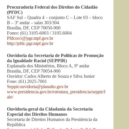
Procuradoria Federal dos Direitos do Cidadão
(PFDC)
SAF Sul – Quadra 4 – conjunto C – Lote 03 – bloco
B – 3º andar – salas 303/304
Brasília, DF, CEP 70050-900
Fones: (61) 3105-6003 / 3105.6004
Pfdcoo1@pgr.mpf.gov.br
http://pfdc.pgr.mpf.gov.br
Ouvidoria da Secretaria de Politicas de Promoção
da Igualdade Racial (SEPPIR)
Esplanada dos Ministérios, Bloco A, 9º andar
Brasilia, DF, CEP 70054-900
Ouvidor: Carlos Alberto de Souza e Silva Junior
Fone: (61) 2025-7001
Seppir.ouvidoria@planalto.gov.br
www.presidencia.gov.br/estrutura_presidencia/seppir/f
ale/
Ouvidoria-geral da Cidadania da Secretaria
Especial dos Direitos Humanos
Secretaria de Direitos Humanos da Presidencia da
República