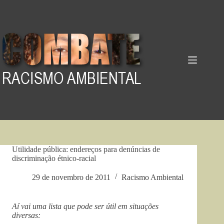
Pular
para
o
conteúdo
Utilidade pública: endereços para denúncias de
discriminação étnico-racial
29 de novembro de 2011
Racismo Ambiental
Aí vai uma lista que pode ser útil em situações
diversas: