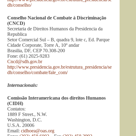
dh/conselho/
Conselho Nacional de Combate á Discriminação
(CNCD)
Secretaria de Direitos Humanos da Presidencia da
Republica
Setor Comercial Sul – B, quadra 9, lote c, Ed. Parque
Cidade Corporate, Torre A, 10º andar
Brasilia, DF, CEP 70.308-200
Fone: (61) 2025-9283
Cncd@sdh.gov.br
http://www.presidencia.gov.br/estrutura_presidencia/se
dh/conselho/combate/fale_com/
Internacionais:
Comissão Interamericana dos direitos Humanos
(CIDH)
Contatos:
1889 F Street., N.W.
Washington, D.C.
U.S.A. 20006
Email:
cidhoea@oas.org