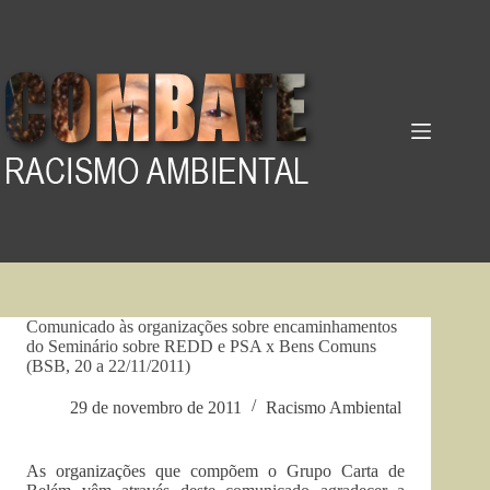
Pular
para
o
conteúdo
Comunicado às organizações sobre encaminhamentos
do Seminário sobre REDD e PSA x Bens Comuns
(BSB, 20 a 22/11/2011)
29 de novembro de 2011
Racismo Ambiental
As organizações que compõem o Grupo Carta de