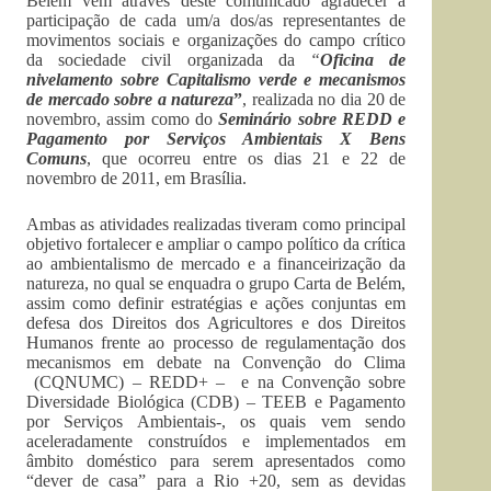
Belém vêm através deste comunicado agradecer a
participação de cada um/a dos/as representantes de
movimentos sociais e organizações do campo crítico
da sociedade civil organizada da
“
Oficina de
nivelamento sobre Capitalismo verde e mecanismos
de mercado sobre a natureza
”
, realizada no dia 20 de
novembro, assim como do
Seminário sobre REDD e
Pagamento por Serviços Ambientais X Bens
Comuns
, que ocorreu entre os dias 21 e 22 de
novembro de 2011, em Brasília.
Ambas as atividades realizadas tiveram como principal
objetivo fortalecer e ampliar o campo político da crítica
ao ambientalismo de mercado e a financeirização da
natureza, no qual se enquadra o grupo Carta de Belém,
assim como definir estratégias e ações conjuntas em
defesa dos Direitos dos Agricultores e dos Direitos
Humanos frente ao processo de regulamentação dos
mecanismos em debate na Convenção do Clima
(CQNUMC) – REDD+ – e na Convenção sobre
Diversidade Biológica (CDB) – TEEB e Pagamento
por Serviços Ambientais-, os quais vem sendo
aceleradamente construídos e implementados em
âmbito doméstico para serem apresentados como
“dever de casa” para a Rio +20, sem as devidas