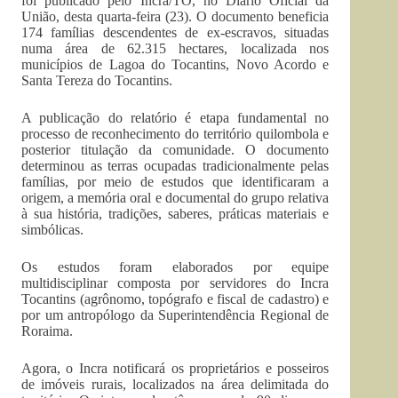
foi publicado pelo Incra/TO, no Diário Oficial da
União, desta quarta-feira (23). O documento beneficia
174 famílias descendentes de ex-escravos, situadas
numa área de 62.315 hectares, localizada nos
municípios de Lagoa do Tocantins, Novo Acordo e
Santa Tereza do Tocantins.
A publicação do relatório é etapa fundamental no
processo de reconhecimento do território quilombola e
posterior titulação da comunidade. O documento
determinou as terras ocupadas tradicionalmente pelas
famílias, por meio de estudos que identificaram a
origem, a memória oral e documental do grupo relativa
à sua história, tradições, saberes, práticas materiais e
simbólicas.
Os estudos foram elaborados por equipe
multidisciplinar composta por servidores do Incra
Tocantins (agrônomo, topógrafo e fiscal de cadastro) e
por um antropólogo da Superintendência Regional de
Roraima.
Agora, o Incra notificará os proprietários e posseiros
de imóveis rurais, localizados na área delimitada do