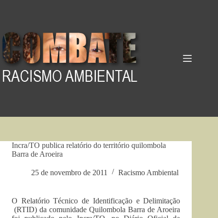
Pular
para
o
conteúdo
Incra/TO publica relatório do território quilombola
Barra de Aroeira
25 de novembro de 2011
Racismo Ambiental
O Relatório Técnico de Identificação e Delimitação
(RTID) da comunidade Quilombola Barra de Aroeira