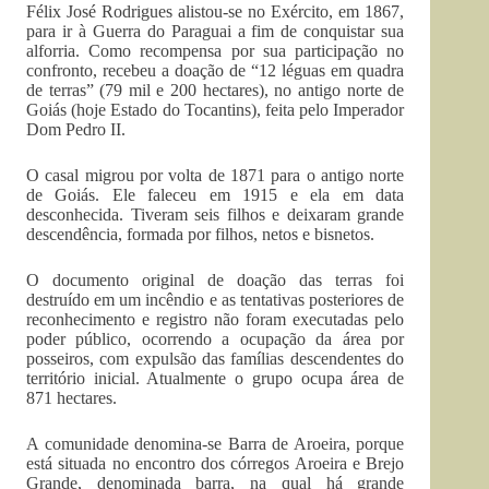
Félix José Rodrigues alistou-se no Exército, em 1867,
para ir à Guerra do Paraguai a fim de conquistar sua
alforria. Como recompensa por sua participação no
confronto, recebeu a doação de “12 léguas em quadra
de terras” (79 mil e 200 hectares), no antigo norte de
Goiás (hoje Estado do Tocantins), feita pelo Imperador
Dom Pedro II.
O casal migrou por volta de 1871 para o antigo norte
de Goiás. Ele faleceu em 1915 e ela em data
desconhecida. Tiveram seis filhos e deixaram grande
descendência, formada por filhos, netos e bisnetos.
O documento original de doação das terras foi
destruído em um incêndio e as tentativas posteriores de
reconhecimento e registro não foram executadas pelo
poder público, ocorrendo a ocupação da área por
posseiros, com expulsão das famílias descendentes do
território inicial. Atualmente o grupo ocupa área de
871 hectares.
A comunidade denomina-se Barra de Aroeira, porque
está situada no encontro dos córregos Aroeira e Brejo
Grande, denominada barra, na qual há grande