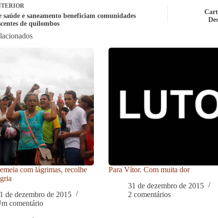
TERIOR
Cart
e saúde e saneamento beneficiam comunidades
Des
centes de quilombos
elacionados
meia com lágrimas, recolhe
Para Vítor. Com muita dor
gria
31 de dezembro de 2015
1 de dezembro de 2015
2 comentários
m comentário