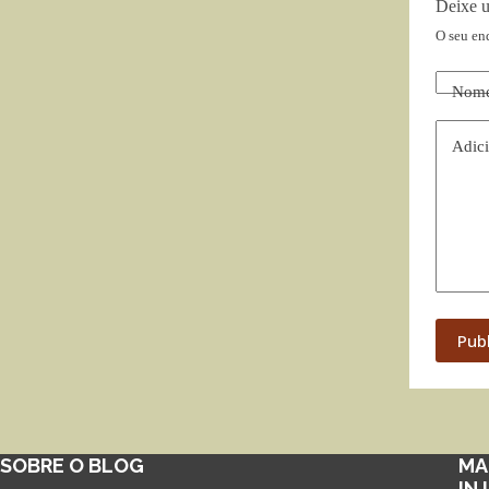
Deixe 
O seu en
Nom
Adici
Pub
SOBRE O BLOG
MA
IN