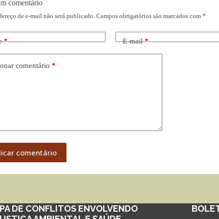
um comentário
dereço de e-mail não será publicado.
Campos obrigatórios são marcados com
*
e
*
E-mail
*
onar comentário
*
licar comentário
PA DE CONFLITOS ENVOLVENDO
BOLE
JUSTIÇA AMBIENTAL E SAÚDE