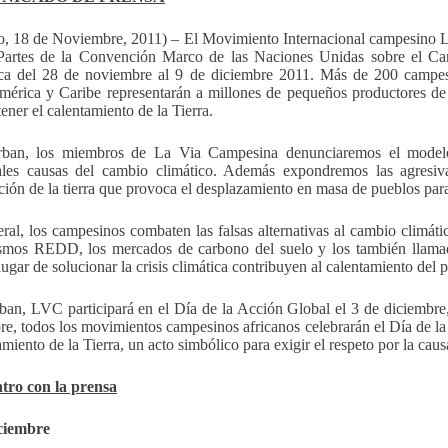
, 18 de Noviembre, 2011) – El Movimiento Internacional campesino L
Partes de la Convención Marco de las Naciones Unidas sobre el Ca
ca del 28 de noviembre al 9 de diciembre 2011. Más de 200 campes
mérica y Caribe representarán a millones de pequeños productores de
ener el calentamiento de la Tierra.
ban, los miembros de La Via Campesina denunciaremos el modelo 
ales causas del cambio climático. Además expondremos las agresiva
ción de la tierra que provoca el desplazamiento en masa de pueblos par
ral, los campesinos combaten las falsas alternativas al cambio climáti
mos REDD, los mercados de carbono del suelo y los también llamado
ugar de solucionar la crisis climática contribuyen al calentamiento del p
an, LVC participará en el Día de la Acción Global el 3 de diciembre, p
re, todos los movimientos campesinos africanos celebrarán el Día de la
iamiento de la Tierra, un acto simbólico para exigir el respeto por la ca
tro con la prensa
iciembre