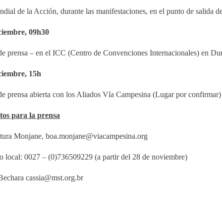
dial de la Acción, durante las manifestaciones, en el punto de salida d
iciembre, 09h30
e prensa – en el ICC (Centro de Convenciones Internacionales) en Dur
ciembre, 15h
e prensa abierta con los Aliados Vía Campesina (Lugar por confirmar)
tos para la prensa
tura Monjane,
boa.monjane@viacampesina.org
o local: 0027 – (0)736509229 (a partir del 28 de noviembre)
 Bechara
cassia@mst.org.br