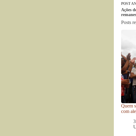
POST
AN
Ações d
remanes
Posts r
Quem se
com ale
3
U