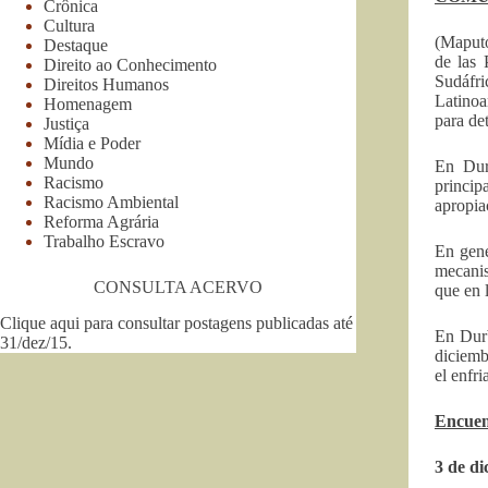
Crônica
Cultura
(Maputo
Destaque
de las 
Direito ao Conhecimento
Sudáfri
Direitos Humanos
Latinoa
Homenagem
para det
Justiça
Mídia e Poder
Mundo
En Dur
Racismo
princip
Racismo Ambiental
apropia
Reforma Agrária
Trabalho Escravo
En gene
mecanis
CONSULTA ACERVO
que en l
Clique aqui para consultar postagens publicadas até
En Durb
31/dez/15
.
diciemb
el enfr
Encuen
3 de d