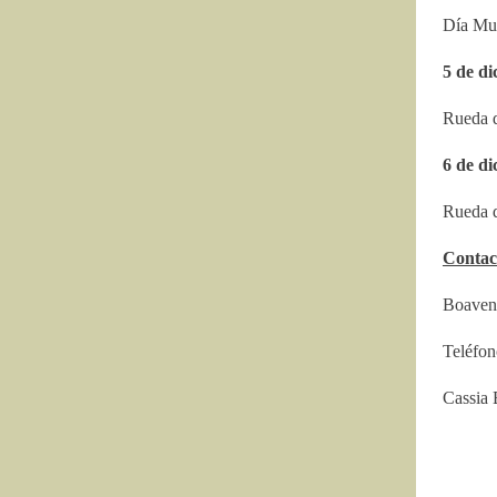
Día Mun
5 de d
Rueda d
6 de di
Rueda d
Contac
Boaven
Teléfon
Cassia