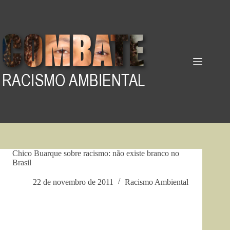
Pular
para
o
conteúdo
Chico Buarque sobre racismo: não existe branco no
Brasil
22 de novembro de 2011
Racismo Ambiental