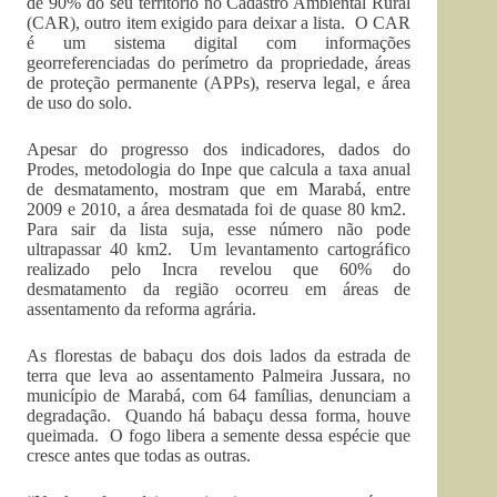
de 90% do seu território no Cadastro Ambiental Rural
(CAR), outro item exigido para deixar a lista. O CAR
é um sistema digital com informações
georreferenciadas do perímetro da propriedade, áreas
de proteção permanente (APPs), reserva legal, e área
de uso do solo.
Apesar do progresso dos indicadores, dados do
Prodes, metodologia do Inpe que calcula a taxa anual
de desmatamento, mostram que em Marabá, entre
2009 e 2010, a área desmatada foi de quase 80 km2.
Para sair da lista suja, esse número não pode
ultrapassar 40 km2. Um levantamento cartográfico
realizado pelo Incra revelou que 60% do
desmatamento da região ocorreu em áreas de
assentamento da reforma agrária.
As florestas de babaçu dos dois lados da estrada de
terra que leva ao assentamento Palmeira Jussara, no
município de Marabá, com 64 famílias, denunciam a
degradação. Quando há babaçu dessa forma, houve
queimada. O fogo libera a semente dessa espécie que
cresce antes que todas as outras.