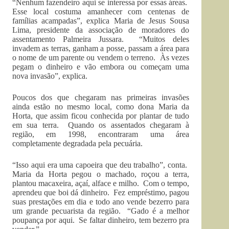
“Nenhum fazendeiro aqui se interessa por essas áreas.
Esse local costuma amanhecer com centenas de
famílias acampadas”, explica Maria de Jesus Sousa
Lima, presidente da associação de moradores do
assentamento Palmeira Jussara. “Muitos deles
invadem as terras, ganham a posse, passam a área para
o nome de um parente ou vendem o terreno. Às vezes
pegam o dinheiro e vão embora ou começam uma
nova invasão”, explica.
Poucos dos que chegaram nas primeiras invasões
ainda estão no mesmo local, como dona Maria da
Horta, que assim ficou conhecida por plantar de tudo
em sua terra. Quando os assentados chegaram à
região, em 1998, encontraram uma área
completamente degradada pela pecuária.
“Isso aqui era uma capoeira que deu trabalho”, conta.
Maria da Horta pegou o machado, roçou a terra,
plantou macaxeira, açaí, alface e milho. Com o tempo,
aprendeu que boi dá dinheiro. Fez empréstimo, pagou
suas prestações em dia e todo ano vende bezerro para
um grande pecuarista da região. “Gado é a melhor
poupança por aqui. Se faltar dinheiro, tem bezerro pra