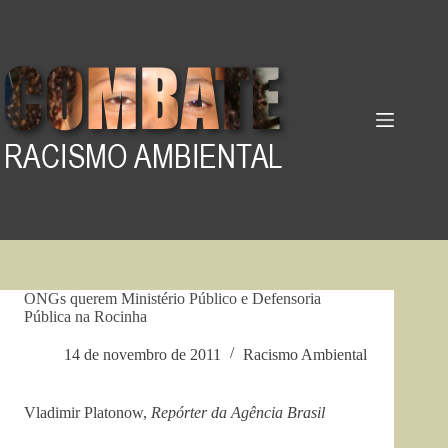
Pular
para
o
conteúdo
ONGs querem Ministério Público e Defensoria
Pública na Rocinha
14 de novembro de 2011
Racismo Ambiental
Vladimir Platonow,
Repórter da Agência Brasil