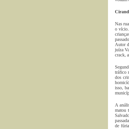
Cirand
Nas rua
o vício
criança
passado
Autor d
juíza V
crack, 
Segundo
tráfico
dos cri
homicíd
isso, b
municíp
A análi
matou t
Salvado
passada
de fúri