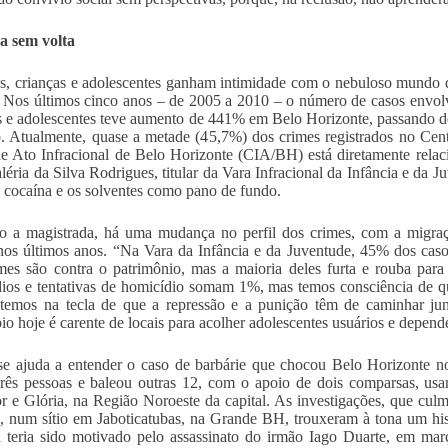
a sem volta
s, crianças e adolescentes ganham intimidade com o nebuloso mundo d
. Nos últimos cinco anos – de 2005 a 2010 – o número de casos envolv
s e adolescentes teve aumento de 441% em Belo Horizonte, passando de
. Atualmente, quase a metade (45,7%) dos crimes registrados no Cen
e Ato Infracional de Belo Horizonte (CIA/BH) está diretamente relac
aléria da Silva Rodrigues, titular da Vara Infracional da Infância e da
a cocaína e os solventes como pano de fundo.
 a magistrada, há uma mudança no perfil dos crimes, com a migraç
 nos últimos anos. “Na Vara da Infância e da Juventude, 45% dos ca
mes são contra o patrimônio, mas a maioria deles furta e rouba par
ios e tentativas de homicídio somam 1%, mas temos consciência de qu
atemos na tecla de que a repressão e a punição têm de caminhar ju
io hoje é carente de locais para acolher adolescentes usuários e depend
se ajuda a entender o caso de barbárie que chocou Belo Horizonte n
rês pessoas e baleou outras 12, com o apoio de dois comparsas, usa
r e Glória, na Região Noroeste da capital. As investigações, que c
, num sítio em Jaboticatubas, na Grande BH, trouxeram à tona um hist
a teria sido motivado pelo assassinato do irmão Iago Duarte, em ma