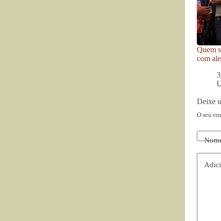
Quem se
com ale
3
U
Deixe 
O seu en
Nom
Adici