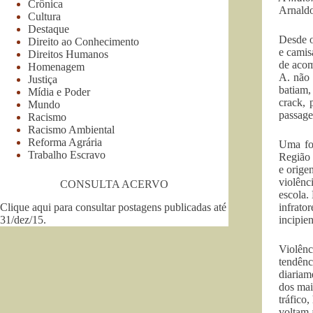
Crônica
Arnaldo
Cultura
Destaque
Desde o
Direito ao Conhecimento
e camis
Direitos Humanos
de acom
Homenagem
A. não 
Justiça
batiam,
Mídia e Poder
crack, 
Mundo
passage
Racismo
Racismo Ambiental
Reforma Agrária
Uma fol
Trabalho Escravo
Região 
e orige
violênc
CONSULTA ACERVO
escola.
Clique aqui para consultar postagens publicadas até
infrato
31/dez/15
.
incipie
Violênc
tendênc
diariam
dos mai
tráfico
voltam 