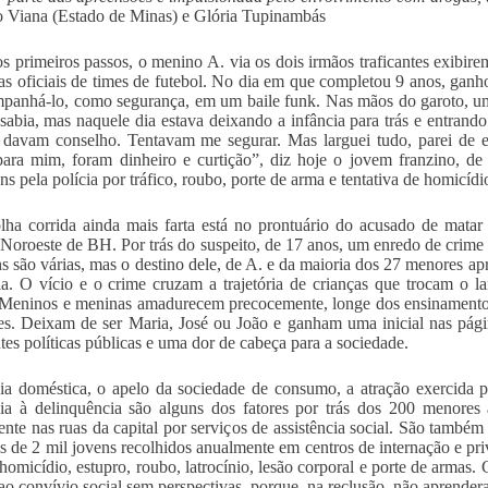
 Viana (Estado de Minas) e Glória Tupinambás
s primeiros passos, o menino A. via os dois irmãos traficantes exibire
as oficiais de times de futebol. No dia em que completou 9 anos, ganh
panhá-lo, como segurança, em um baile funk. Nas mãos do garoto, uma
sabia, mas naquele dia estava deixando a infância para trás e entran
 davam conselho. Tentavam me segurar. Mas larguei tudo, parei de e
para mim, foram dinheiro e curtição”, diz hoje o jovem franzino, d
ns pela polícia por tráfico, roubo, porte de arma e tentativa de homicí
ha corrida ainda mais farta está no prontuário do acusado de matar
Noroeste de BH. Por trás do suspeito, de 17 anos, um enredo de crime e
ns são várias, mas o destino dele, de A. e da maioria dos 27 menores a
ia. O vício e o crime cruzam a trajetória de crianças que trocam o lar
 Meninos e meninas amadurecem precocemente, longe dos ensinamentos
res. Deixam de ser Maria, José ou João e ganham uma inicial nas pág
ntes políticas públicas e uma dor de cabeça para a sociedade.
ia doméstica, o apelo da sociedade de consumo, a atração exercida pe
ia à delinquência são alguns dos fatores por trás dos 200 menores 
ente nas ruas da capital por serviços de assistência social. São tamb
s de 2 mil jovens recolhidos anualmente em centros de internação e pr
, homicídio, estupro, roubo, latrocínio, lesão corporal e porte de arma
ao convívio social sem perspectivas, porque, na reclusão, não aprender