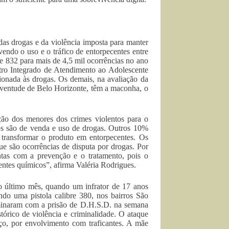
as drogas e da violência imposta para manter
endo o uso e o tráfico de entorpecentes entre
 832 para mais de 4,5 mil ocorrências no ano
tro Integrado de Atendimento ao Adolescente
ionada às drogas. Os demais, na avaliação da
 Juventude de Belo Horizonte, têm a maconha, o
ão dos menores dos crimes violentos para o
sos são de venda e uso de drogas. Outros 10%
a transformar o produto em entorpecentes. Os
e são ocorrências de disputa por drogas. Por
ntas com a prevenção e o tratamento, pois o
entes químicos”, afirma Valéria Rodrigues.
o último mês, quando um infrator de 17 anos
ndo uma pistola calibre 380, nos bairros São
ulminaram com a prisão de D.H.S.D. na semana
órico de violência e criminalidade. O ataque
rço, por envolvimento com traficantes. A mãe