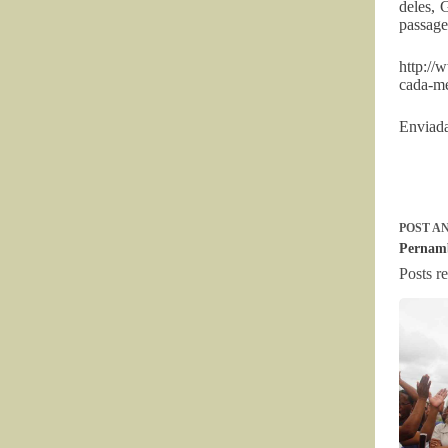
deles, 
passage
http://
cada-me
Enviada
POST
AN
Pernamb
Posts r