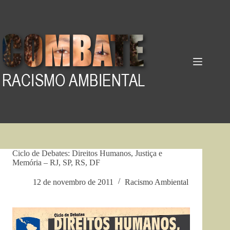
Pular
para
o
conteúdo
Ciclo de Debates: Direitos Humanos, Justiça e
Memória – RJ, SP, RS, DF
12 de novembro de 2011
Racismo Ambiental