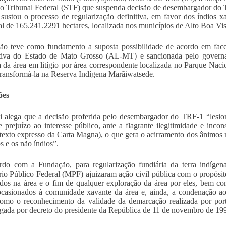
 Tribunal Federal (STF) que suspenda decisão de desembargador do T
 sustou o processo de regularização definitiva, em favor dos índios 
tal de 165.241.2291 hectares, localizada nos municípios de Alto Boa V
ão teve como fundamento a suposta possibilidade de acordo em face
tiva do Estado de Mato Grosso (AL-MT) e sancionada pelo governad
 da área em litígio por área correspondente localizada no Parque Na
transformá-la na Reserva Indígena Marãiwatsede.
ões
 alega que a decisão proferida pelo desembargador do TRF-1 “lesio
e prejuízo ao interesse público, ante a flagrante ilegitimidade e incon
 texto expresso da Carta Magna), o que gera o acirramento dos ânimos n
s e os não índios”.
do com a Fundação, para regularização fundiária da terra indígena
rio Público Federal (MPF) ajuizaram ação civil pública com o propósito
ados na área e o fim de qualquer exploração da área por eles, bem 
casionados à comunidade xavante da área e, ainda, a condenação ao 
omo o reconhecimento da validade da demarcação realizada por porta
ada por decreto do presidente da República de 11 de novembro de 19