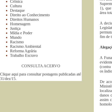
Crônica
Supremo
Cultura
1), que
Destaque
área to
Direito ao Conhecimento
Direitos Humanos
A decis
Homenagem
Legisla
Justiça
permuta
Mídia e Poder
fim de 
Mundo
Racismo
Racismo Ambiental
Alegaç
Reforma Agrária
Trabalho Escravo
A Funai
evident
CONSULTA ACERVO
(contra
os índio
Clique aqui para consultar postagens publicadas até
31/dez/15
.
De acor
Ministé
localiz
danos o
assim c
homolog