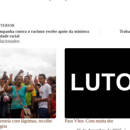
TERIOR
mpanha contra o racismo recebe apoio da ministra
Traba
dade racial
elacionados
meia com lágrimas, recolhe
Para Vítor. Com muita dor
gria