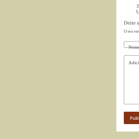
3
U
Deixe 
O seu en
Nom
Adici
Pub