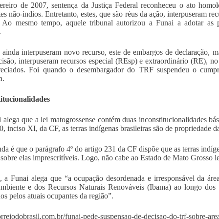
reiro de 2007, sentença da Justiça Federal reconheceu o ato homolo
es não-índios. Entretanto, estes, que são réus da ação, interpuseram re
 Ao mesmo tempo, aquele tribunal autorizou a Funai a adotar as p
.
 ainda interpuseram novo recurso, este de embargos de declaração, m
cisão, interpuseram recursos especial (REsp) e extraordinário (RE), no
reciados. Foi quando o desembargador do TRF suspendeu o cumpri
a.
itucionalidades
 alega que a lei matogrossense contém duas inconstitucionalidades bás
20, inciso XI, da CF, as terras indígenas brasileiras são de propriedade 
da é que o parágrafo 4º do artigo 231 da CF dispõe que as terras indíge
s sobre elas imprescritíveis. Logo, não cabe ao Estado de Mato Grosso le
, a Funai alega que “a ocupação desordenada e irresponsável da área 
biente e dos Recursos Naturais Renováveis (Ibama) ao longo dos últ
os pelos atuais ocupantes da região”.
correiodobrasil.com.br/funai-pede-suspensao-de-decisao-do-trf-sobre-ar