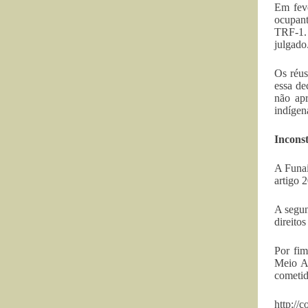
Em feve
ocupant
TRF-1.
julgado
Os réus
essa de
não ap
indígen
Inconst
A Funai
artigo 
A segun
direito
Por fim
Meio Am
cometid
http://