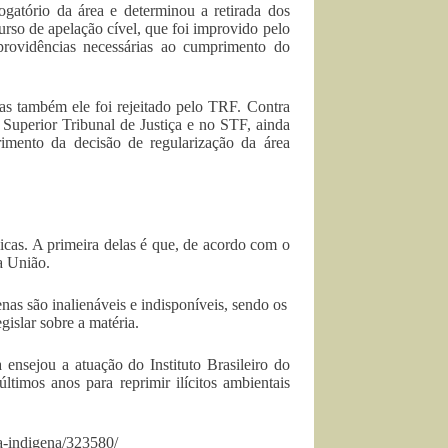
gatório da área e determinou a retirada dos
curso de apelação cível, que foi improvido pelo
rovidências necessárias ao cumprimento do
as também ele foi rejeitado pelo TRF. Contra
 Superior Tribunal de Justiça e no STF, ainda
mento da decisão de regularização da área
icas. A primeira delas é que, de acordo com o
da União.
nas são inalienáveis e indisponíveis, sendo os
gislar sobre a matéria.
ensejou a atuação do Instituto Brasileiro do
imos anos para reprimir ilícitos ambientais
ea-indigena/323580/