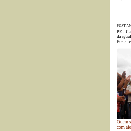
POST
AN
PE - Ca
da igual
Posts r
Quem se
com ale