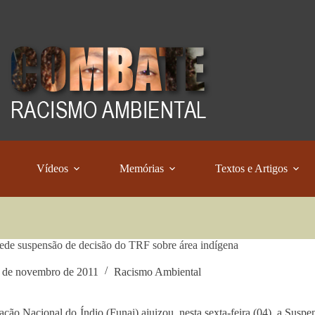
Vídeos
Memórias
Textos e Artigos
ede suspensão de decisão do TRF sobre área indígena
 de novembro de 2011
Racismo Ambiental
ção Nacional do Índio (Funai) ajuizou, nesta sexta-feira (04), a Sus