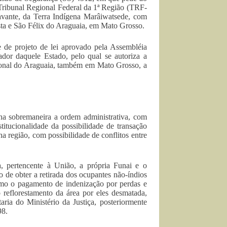
ribunal Regional Federal da 1ª Região (TRF-
xavante, da Terra Indígena Marâiwatsede, com
ista e São Félix do Araguaia, em Mato Grosso.
 de projeto de lei aprovado pela Assembléia
or daquele Estado, pelo qual se autoriza a
cional do Araguaia, também em Mato Grosso, a
na sobremaneira a ordem administrativa, com
stitucionalidade da possibilidade de transação
a região, com possibilidade de conflitos entre
, pertencente à União, a própria Funai e o
 de obter a retirada dos ocupantes não-índios
como o pagamento de indenização por perdas e
reflorestamento da área por eles desmatada,
ria do Ministério da Justiça, posteriormente
98.