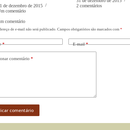
31 de dezembro de 2015
1 de dezembro de 2015
2 comentários
m comentário
um comentário
dereço de e-mail não será publicado.
Campos obrigatórios são marcados com
*
e
*
E-mail
*
onar comentário
*
licar comentário