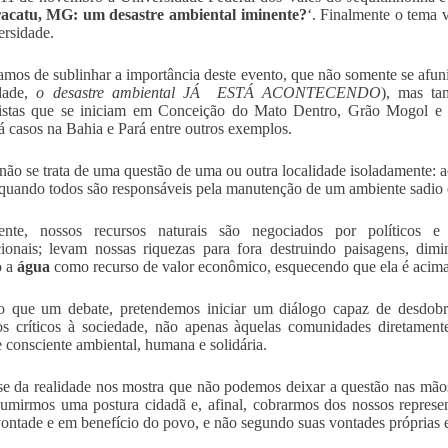
acatu, MG: um desastre ambiental iminente?
‘. Finalmente o tema 
ersidade.
amos de sublinhar a importância deste evento, que não somente se afuni
dade,
o desastre ambiental JÁ ESTÁ ACONTECENDO
), mas ta
ivistas que se iniciam em Conceição do Mato Dentro, Grão Mogol
á casos na Bahia e Pará entre outros exemplos.
 não se trata de uma questão de uma ou outra localidade isoladamente: a
 quando todos são responsáveis pela manutenção de um ambiente sadio
ente, nossos recursos naturais são negociados por políticos 
cionais; levam nossas riquezas para fora destruindo paisagens, di
o a
água
como recurso de valor econômico, esquecendo que ela é acim
o que um debate, pretendemos iniciar um diálogo capaz de desdobr
os críticos à sociedade, não apenas àquelas comunidades diretame
e consciente ambiental, humana e solidária.
se da realidade nos mostra que não podemos deixar a questão nas mã
umirmos uma postura cidadã e, afinal, cobrarmos dos nossos represen
ontade e em benefício do povo, e não segundo suas vontades próprias 