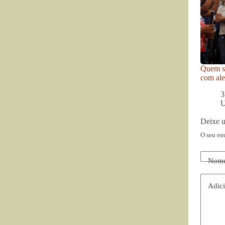
Quem se
com ale
3
U
Deixe 
O seu en
Nom
Adici