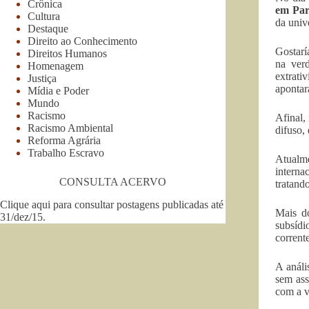
Crônica
em Par
Cultura
da univ
Destaque
Direito ao Conhecimento
Gostarí
Direitos Humanos
na ver
Homenagem
extrat
Justiça
apontar
Mídia e Poder
Mundo
Racismo
Afinal,
Racismo Ambiental
difuso,
Reforma Agrária
Trabalho Escravo
Atualm
interna
CONSULTA ACERVO
tratand
Clique aqui para consultar postagens publicadas até
Mais d
31/dez/15
.
subsídi
corrent
A análi
sem ass
com a v