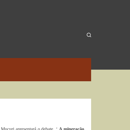
 Mucuri apresentará o debate ‘
A mineração