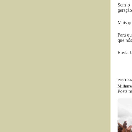
Sem o a
geração
Mais qu
Para qu
que nós
Enviada
POST
AN
Milhares
Posts r