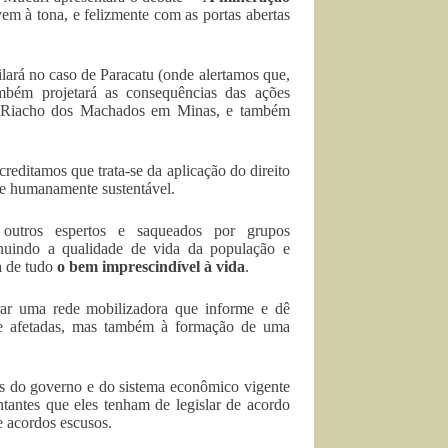
vem à tona, e felizmente com as portas abertas
lará no caso de Paracatu (onde alertamos que,
mbém projetará as consequências das ações
 e Riacho dos Machados em Minas, e também
creditamos que trata-se da aplicação do direito
 e humanamente sustentável.
e outros espertos e saqueados por grupos
minuindo a qualidade de vida da população e
a de tudo
o bem imprescindível à vida
.
ar uma rede mobilizadora que informe e dê
nte afetadas, mas também à formação de uma
os do governo e do sistema econômico vigente
tantes que eles tenham de legislar de acordo
e acordos escusos.