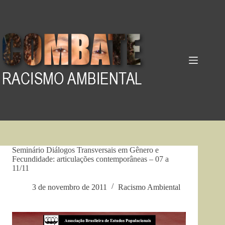
Pular
para
o
conteúdo
Seminário Diálogos Transversais em Gênero e
Fecundidade: articulações contemporâneas – 07 a
11/11
3 de novembro de 2011
Racismo Ambiental