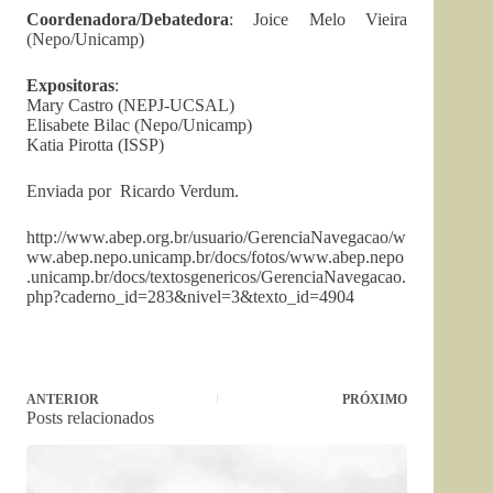
Coordenadora/Debatedora
: Joice Melo Vieira
(Nepo/Unicamp)
Expositoras
:
Mary Castro (NEPJ-UCSAL)
Elisabete Bilac (Nepo/Unicamp)
Katia Pirotta (ISSP)
Enviada por
Ricardo Verdum.
http://www.abep.org.br/usuario/GerenciaNavegacao/w
ww.abep.nepo.unicamp.br/docs/fotos/www.abep.nepo
.unicamp.br/docs/textosgenericos/GerenciaNavegacao.
php?caderno_id=283&nivel=3&texto_id=4904
ANTERIOR
PRÓXIMO
Posts relacionados