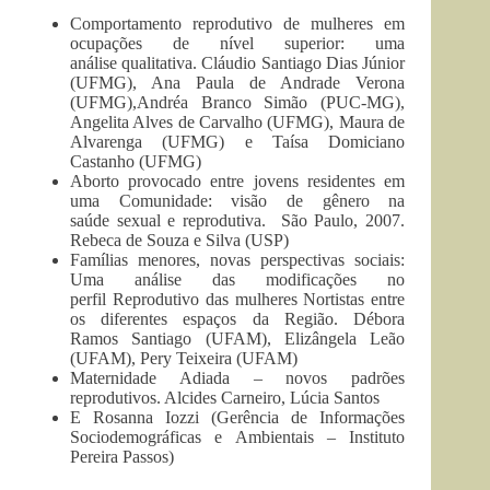
Comportamento reprodutivo de mulheres em
ocupações de nível superior: uma
análise qualitativa. Cláudio Santiago Dias Júnior
(UFMG), Ana Paula de Andrade Verona
(UFMG),Andréa Branco Simão (PUC-MG),
Angelita Alves de Carvalho (UFMG), Maura de
Alvarenga (UFMG) e Taísa Domiciano
Castanho (UFMG)
Aborto provocado entre jovens residentes em
uma Comunidade: visão de gênero na
saúde sexual e reprodutiva. São Paulo, 2007.
Rebeca de Souza e Silva (USP)
Famílias menores, novas perspectivas sociais:
Uma análise das modificações no
perfil Reprodutivo das mulheres Nortistas entre
os diferentes espaços da Região. Débora
Ramos Santiago (UFAM), Elizângela Leão
(UFAM), Pery Teixeira (UFAM)
Maternidade Adiada – novos padrões
reprodutivos. Alcides Carneiro, Lúcia Santos
E Rosanna Iozzi (Gerência de Informações
Sociodemográficas e Ambientais – Instituto
Pereira Passos)