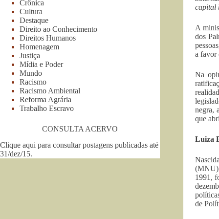
Crônica
capital
Cultura
Destaque
A minis
Direito ao Conhecimento
dos Pal
Direitos Humanos
pessoas
Homenagem
a favor 
Justiça
Mídia e Poder
Mundo
Na opi
Racismo
ratific
Racismo Ambiental
realida
Reforma Agrária
legisla
Trabalho Escravo
negra, 
que abr
CONSULTA ACERVO
Luiza 
Clique aqui para consultar postagens publicadas até
31/dez/15
.
Nascid
(MNU), 
1991, f
dezembr
polític
de Polí