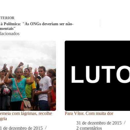
TERIOR
 à Polêmica: "As ONGs deveriam ser não-
mentais"
elacionados
meia com lágrimas, recolhe
Para Vítor. Com muita dor
gria
31 de dezembro de 2015
1 de dezembro de 2015
2 comentários