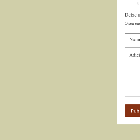
U
Deixe 
O seu en
Nom
Adici
Pub