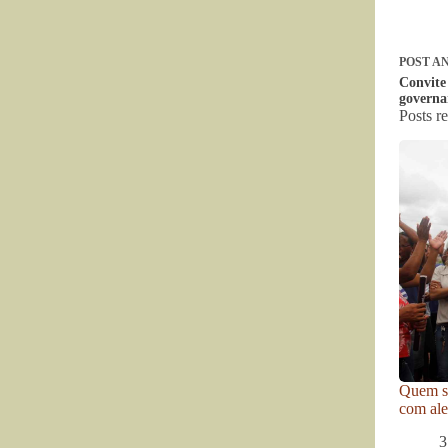
POST
AN
Convite
governa
Posts r
Quem se
com ale
3