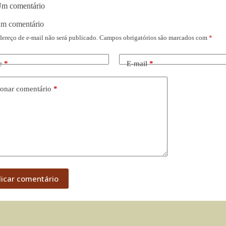
m comentário
um comentário
dereço de e-mail não será publicado.
Campos obrigatórios são marcados com
*
e
*
E-mail
*
onar comentário
*
licar comentário