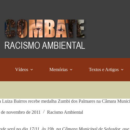
Vídeos
Memórias
Textos e Artigos
a Luiza Bairros recebe medalha Zumbi dos Palmares na Câmara Munici
 de novembro de 2011
Racismo Ambiental
ade será no dia 17/11, às 19h, na Câmara Municipal de Salvador, que 