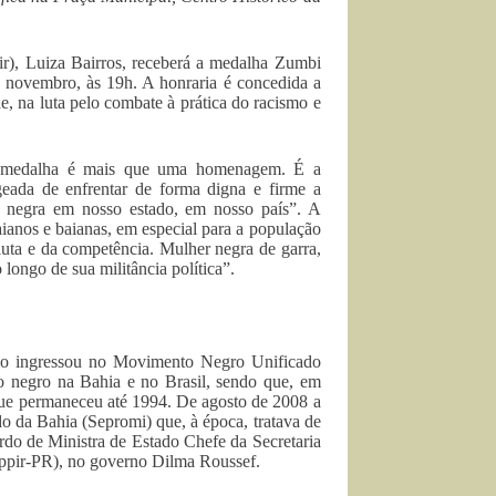
ir), Luiza Bairros, receberá a medalha Zumbi
 novembro, às 19h. A honraria é concedida a
e, na luta pelo combate à prática do racismo e
“a medalha é mais que uma homenagem. É a
eada de enfrentar de forma digna e firme a
ra negra em nosso estado, em nosso país”. A
baianos e baianas, em especial para a população
luta e da competência. Mulher negra de garra,
longo de sua militância política”.
do ingressou no Movimento Negro Unificado
to negro na Bahia e no Brasil, sendo que, em
que permaneceu até 1994. De agosto de 2008 a
o da Bahia (Sepromi) que, à época, tratava de
ardo de Ministra de Estado Chefe da Secretaria
eppir-PR), no governo Dilma Roussef.