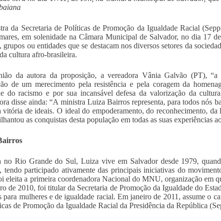
 baiana
tra da Secretaria de Políticas de Promoção da Igualdade Racial (Sepp
mares, em solenidade na Câmara Municipal de Salvador, no dia 17 de
, grupos ou entidades que se destacam nos diversos setores da sociedad
da cultura afro-brasileira.
nião da autora da proposição, a vereadora Vânia Galvão (PT), 
ação de um merecimento pela resistência e pela coragem da homenag
de do racismo e por sua incansável defesa da valorização da cultu
dora disse ainda: “A ministra Luiza Bairros representa, para todos nós 
a vitória de ideais. O ideal do empoderamento, do reconhecimento, da 
ilhantou as conquistas desta população em todas as suas experiências ao 
Bairros
a no Rio Grande do Sul, Luiza vive em Salvador desde 1979, quan
tendo participado ativamente das principais iniciativas do movimen
oi eleita a primeira coordenadora Nacional do MNU, organização em 
o de 2010, foi titular da Secretaria de Promoção da Igualdade do Estad
as para mulheres e de igualdade racial. Em janeiro de 2011, assume o c
ticas de Promoção da Igualdade Racial da Presidência da República (S