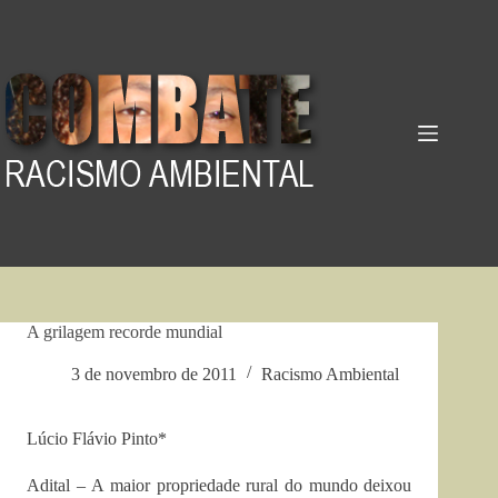
Pular
para
o
conteúdo
A grilagem recorde mundial
3 de novembro de 2011
Racismo Ambiental
Lúcio Flávio Pinto*
Adital – A maior propriedade rural do mundo deixou