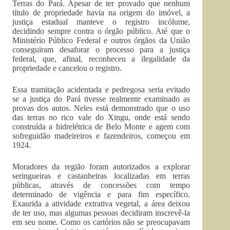
Terras do Pará. Apesar de ter provado que nenhum
título de propriedade havia na origem do imóvel, a
justiça estadual manteve o registro incólume,
decidindo sempre contra o órgão público. Até que o
Ministério Público Federal e outros órgãos da União
conseguiram desaforar o processo para a justiça
federal, que, afinal, reconheceu a ilegalidade da
propriedade e cancelou o registro.
Essa tramitação acidentada e pedregosa seria evitado
se a justiça do Pará tivesse realmente examinado as
provas dos autos. Neles está demonstrado que o uso
das terras no rico vale do Xingu, onde está sendo
construída a hidrelétrica de Belo Monte e agem com
sofreguidão madeireiros e fazendeiros, começou em
1924.
Moradores da região foram autorizados a explorar
seringueiras e castanheiras localizadas em terras
públicas, através de concessões com tempo
determinado de vigência e para fim específico.
Exaurida a atividade extrativa vegetal, a área deixou
de ter uso, mas algumas pessoas decidiram inscrevê-la
em seu nome. Como os cartórios não se preocupavam