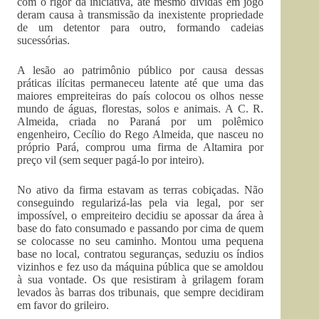
com o rigor da iniciativa, até mesmo dívidas em jogo
deram causa à transmissão da inexistente propriedade
de um detentor para outro, formando cadeias
sucessórias.
A lesão ao patrimônio público por causa dessas
práticas ilícitas permaneceu latente até que uma das
maiores empreiteiras do país colocou os olhos nesse
mundo de águas, florestas, solos e animais. A C. R.
Almeida, criada no Paraná por um polêmico
engenheiro, Cecílio do Rego Almeida, que nasceu no
próprio Pará, comprou uma firma de Altamira por
preço vil (sem sequer pagá-lo por inteiro).
No ativo da firma estavam as terras cobiçadas. Não
conseguindo regularizá-las pela via legal, por ser
impossível, o empreiteiro decidiu se apossar da área à
base do fato consumado e passando por cima de quem
se colocasse no seu caminho. Montou uma pequena
base no local, contratou seguranças, seduziu os índios
vizinhos e fez uso da máquina pública que se amoldou
à sua vontade. Os que resistiram à grilagem foram
levados às barras dos tribunais, que sempre decidiram
em favor do grileiro.