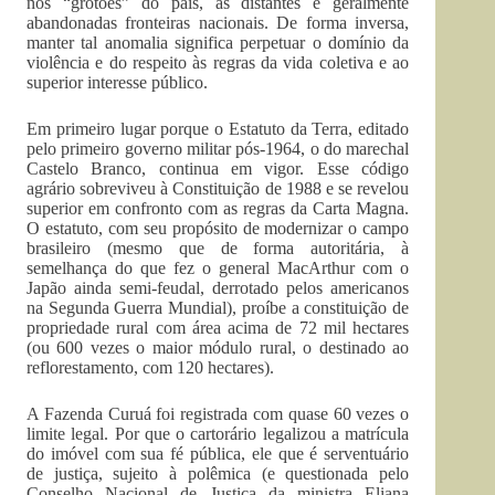
nos “grotões” do país, as distantes e geralmente
abandonadas fronteiras nacionais. De forma inversa,
manter tal anomalia significa perpetuar o domínio da
violência e do respeito às regras da vida coletiva e ao
superior interesse público.
Em primeiro lugar porque o Estatuto da Terra, editado
pelo primeiro governo militar pós-1964, o do marechal
Castelo Branco, continua em vigor. Esse código
agrário sobreviveu à Constituição de 1988 e se revelou
superior em confronto com as regras da Carta Magna.
O estatuto, com seu propósito de modernizar o campo
brasileiro (mesmo que de forma autoritária, à
semelhança do que fez o general MacArthur com o
Japão ainda semi-feudal, derrotado pelos americanos
na Segunda Guerra Mundial), proíbe a constituição de
propriedade rural com área acima de 72 mil hectares
(ou 600 vezes o maior módulo rural, o destinado ao
reflorestamento, com 120 hectares).
A Fazenda Curuá foi registrada com quase 60 vezes o
limite legal. Por que o cartorário legalizou a matrícula
do imóvel com sua fé pública, ele que é serventuário
de justiça, sujeito à polêmica (e questionada pelo
Conselho Nacional de Justiça da ministra Eliana