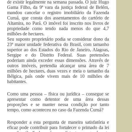
de existir legalmente na semana passada. O juiz Hugo
Gama Filho, da 9ª vara da justiça federal de Belém,
mandou cancelar o registro imobiliário da Fazenda
Curuá, que consta dos assentamentos do cartório de
Altamira, no Pará. O imóvel foi inscrito nos livros de
propriedade como tendo nada menos do que 4,7
milhões de hectares.
Seu suposto proprietário podia se considerar dono da
23ª maior unidade federativa do Brasil, com tamanho
superior ao dos Estados do Rio de Janeiro, Alagoas,
Sergipe e do Distrito Federal. Suas pretensões
poderiam ainda exceder essas dimensões. Através de
outros imóveis, pretendia alcançar uma área de 7
milhões de hectares, duas vezes e meia o tamanho da
Bélgica, país onde vivem mais de 10 milhões de
habitantes.
Como uma pessoa – física ou jurídica – consegue se
apresentar como detentor de uma área dessas
proporções e se manter nessa condição por tanto
tempo, como aconteceu no caso da Fazenda Curuá?
Responder a esta pergunta de maneira satisfatória e
eficaz pode contribuir para fortalecer o primado da lei