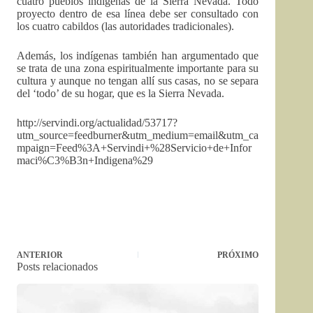
cuatro pueblos indígenas de la Sierra Nevada. Todo
proyecto dentro de esa línea debe ser consultado con
los cuatro cabildos (las autoridades tradicionales).
Además, los indígenas también han argumentado que
se trata de una zona espiritualmente importante para su
cultura y aunque no tengan allí sus casas, no se separa
del ‘todo’ de su hogar, que es la Sierra Nevada.
http://servindi.org/actualidad/53717?
utm_source=feedburner&utm_medium=email&utm_ca
mpaign=Feed%3A+Servindi+%28Servicio+de+Infor
maci%C3%B3n+Indigena%29
ANTERIOR
PRÓXIMO
Posts relacionados