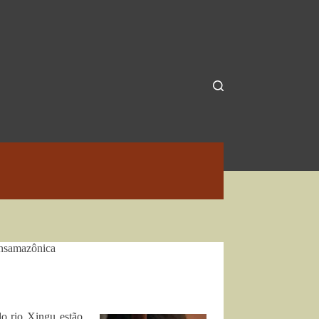
ansamazônica
do rio Xingu estão