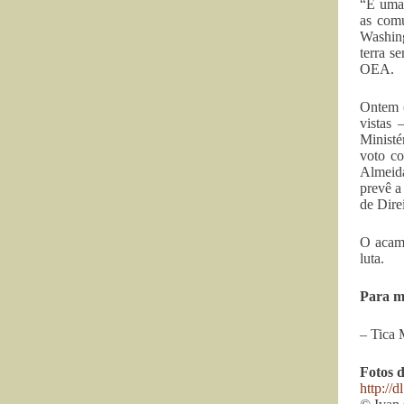
“É uma 
as comu
Washing
terra s
OEA.
Ontem (
vistas
Ministé
voto co
Almeida
prevê a
de Dire
O acamp
luta.
Para m
– Tica 
Fotos d
http://