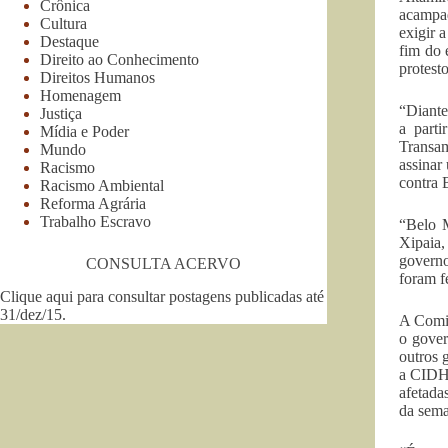
Crônica
acampad
Cultura
exigir 
Destaque
fim do 
Direito ao Conhecimento
protest
Direitos Humanos
Homenagem
“Diante
Justiça
a part
Mídia e Poder
Transa
Mundo
assinar
Racismo
contra 
Racismo Ambiental
Reforma Agrária
Trabalho Escravo
“Belo M
Xipaia,
governo
CONSULTA ACERVO
foram f
Clique aqui para consultar postagens publicadas até
31/dez/15
.
A Comi
o gover
outros 
a CIDH,
afetada
da sema