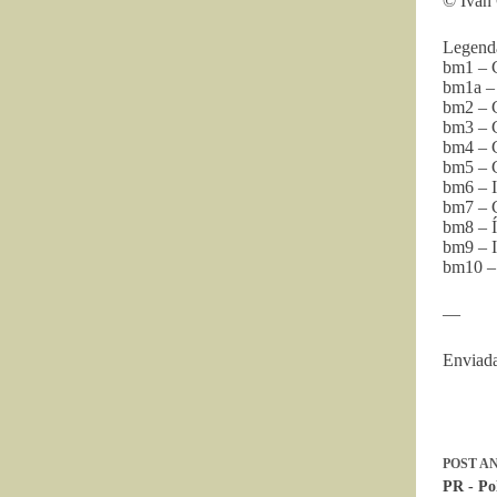
© Ivan
Legend
bm1 – C
bm1a – 
bm2 – G
bm3 – G
bm4 – G
bm5 – G
bm6 – I
bm7 – 
bm8 – Í
bm9 – I
bm10 – 
—
Enviada
POST
AN
PR - Pol