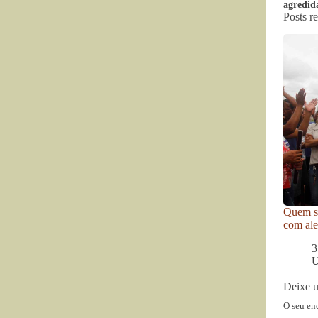
agredid
Posts r
Quem se
com ale
3
U
Deixe 
O seu en