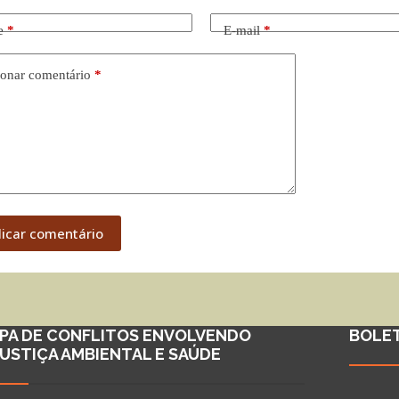
e
*
E-mail
*
onar comentário
*
licar comentário
PA DE CONFLITOS ENVOLVENDO
BOLE
JUSTIÇA AMBIENTAL E SAÚDE