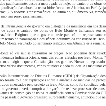
os pacificamente, desde a madrugada de hoje, no canteiro de obras 
a paralisação das obras da usina hidrelétrica, em Altamira, no Pará (veja
email). A rodovia Transamazônica, na altura do quilômetro 50, também 
o não tem prazo para terminar.
 da intransigência do governo em dialogar e da insistência em nos desr
ir de agora o canteiro de obras de Belo Monte e trancamos seu ac
mazônica. Exigimos que o governo envie para cá um representante
 um termo de paralisação e desistência definitiva da construção de Bel
Belo Monte, resultado do seminário realizado em Altamira esta semana.
onte só vai sair se cruzarmos os braços. Não podemos ficar calado
 liderança indígena Xipaia, uma das etnias afetadas por Belo Monte.
, mas exigir o que a Constituição nos garante. Nossos antepassados
eitos vários documentos, várias reuniões e nada mudou. As máquinas 
ssão Interamericana de Direitos Humanos (CIDH) da Organização do
no brasileiro a dar explicações sobre a ausência de medidas de proteç
grupos ameaçados pelo projeto de Belo Monte, como foi solicitado pela 
 o governo deveria cumprir a obrigação de realizar processos de con
s antes da construção da usina. A audiência com o Comissariado da CI
na passada o governo brasileiro, surpreendentemente, anunciou que não 