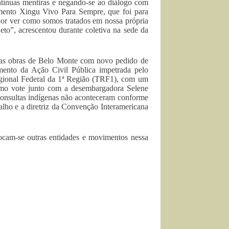
tínuas mentiras e negando-se ao diálogo com
imento Xingu Vivo Para Sempre, que foi para
por ver como somos tratados em nossa própria
jeto”, acrescentou durante coletiva na sede da
 das obras de Belo Monte com novo pedido de
ento da Ação Civil Pública impetrada pelo
gional Federal da 1ª Região (TRF1), com um
rmo vote junto com a desembargadora Selene
 consultas indígenas não aconteceram conforme
lho e a diretriz da Convenção Interamericana
cam-se outras entidades e movimentos nessa