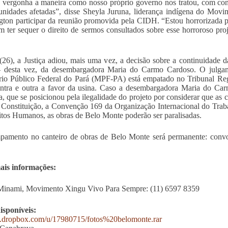
vergonha a maneira como nosso próprio governo nos tratou, com con
nidades afetadas”, disse Sheyla Juruna, liderança indígena do Mov
ton participar da reunião promovida pela CIDH. “Estou horrorizada 
em ter sequer o direito de sermos consultados sobre esse horroroso pro
26), a Justiça adiou, mais uma vez, a decisão sobre a continuidade
 – desta vez, da desembargadora Maria do Carmo Cardoso. O julgam
rio Público Federal do Pará (MPF-PA) está empatado no Tribunal Re
ntra e outra a favor da usina. Caso a desembargadora Maria do Ca
, que se posicionou pela ilegalidade do projeto por considerar que as
 Constituição, a Convenção 169 da Organização Internacional do Traba
itos Humanos, as obras de Belo Monte poderão ser paralisadas.
amento no canteiro de obras de Belo Monte será permanente: convo
ais informações:
Minami, Movimento Xingu Vivo Para Sempre: (11) 6597 8359
isponíveis:
dl.dropbox.com/u/17980715/fotos%20belomonte.rar