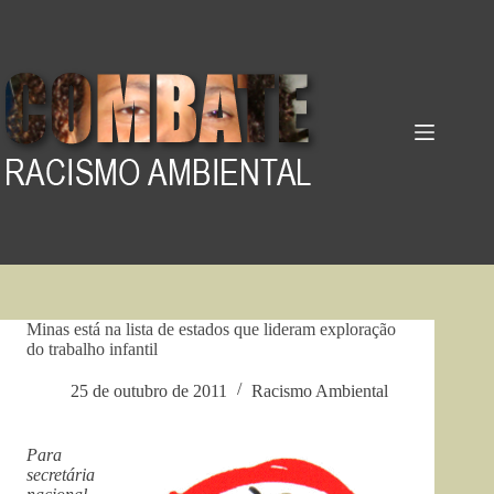
Pular
para
o
conteúdo
Minas está na lista de estados que lideram exploração
do trabalho infantil
25 de outubro de 2011
Racismo Ambiental
Para
secretária