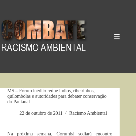
Pular
para
o
conteúdo
MS – Fórum inédito reúne índios, ribeirinhos,
quilombolas e autoridades para debater conservação
do Pantanal
22 de outubro de 2011
Racismo Ambiental
Na próxima semana, Corumbá sediará encontro