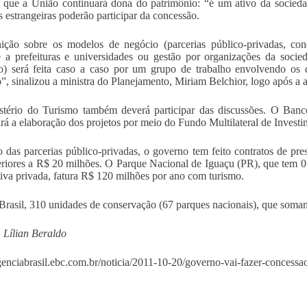
r que a União continuará dona do patrimônio: “é um ativo da socied
s estrangeiras poderão participar da concessão.
ição sobre os modelos de negócio (parcerias público-privadas, con
 a prefeituras e universidades ou gestão por organizações da socied
) será feita caso a caso por um grupo de trabalho envolvendo os d
”, sinalizou a ministra do Planejamento, Miriam Belchior, logo após a 
stério do Turismo também deverá participar das discussões. O Ban
ará a elaboração dos projetos por meio do Fundo Multilateral de Investi
 das parcerias público-privadas, o governo tem feito contratos de pre
eriores a R$ 20 milhões. O Parque Nacional de Iguaçu (PR), que tem 0
ativa privada, fatura R$ 120 milhões por ano com turismo.
Brasil, 310 unidades de conservação (67 parques nacionais), que soma
 Lílian Beraldo
agenciabrasil.ebc.com.br/noticia/2011-10-20/governo-vai-fazer-concess