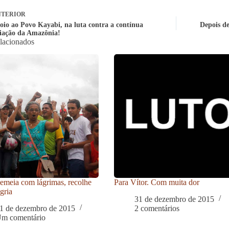
TERIOR
oio ao Povo Kayabi, na luta contra a contínua
Depois de
iação da Amazônia!
elacionados
meia com lágrimas, recolhe
Para Vítor. Com muita dor
gria
31 de dezembro de 2015
1 de dezembro de 2015
2 comentários
m comentário