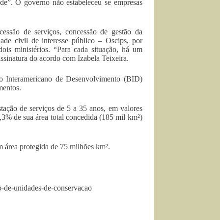
ade”. O governo não estabeleceu se empresas
cessão de serviços, concessão de gestão da
ade civil de interesse público – Oscips, por
ois ministérios. “Para cada situação, há um
assinatura do acordo com Izabela Teixeira.
co Interamericano de Desenvolvimento (BID)
mentos.
stação de serviços de 5 a 35 anos, em valores
,3% de sua área total concedida (185 mil km²)
m área protegida de 75 milhões km².
ao-de-unidades-de-conservacao