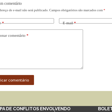
um comentário
dereço de e-mail não será publicado.
Campos obrigatórios são marcados com
*
e
*
E-mail
*
onar comentário
*
licar comentário
PA DE CONFLITOS ENVOLVENDO
BOLE