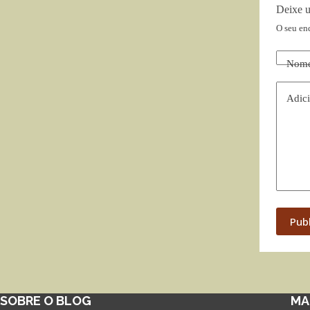
Deixe 
O seu en
Nom
Adici
Pub
SOBRE O BLOG
MA