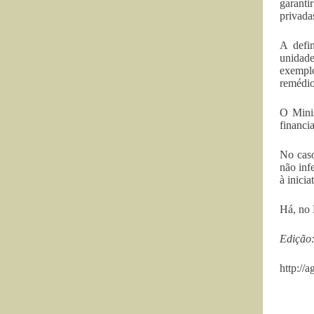
garanti
privada
A defin
unidade
exemplo
remédio
O Mini
financi
No caso
não inf
à inici
Há, no 
Edição:
http://