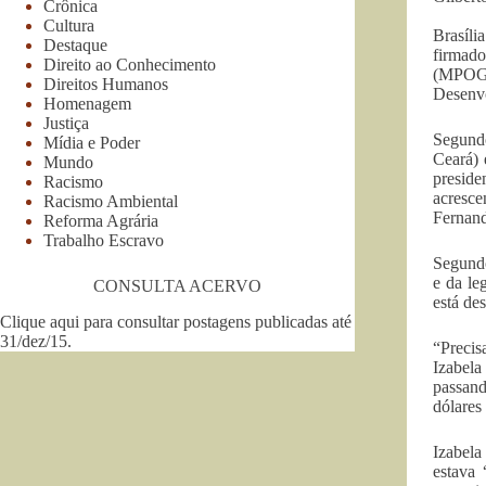
Crônica
Cultura
Brasíli
Destaque
firmad
Direito ao Conhecimento
(MPOG)
Direitos Humanos
Desenvo
Homenagem
Justiça
Segundo
Mídia e Poder
Ceará) 
Mundo
preside
Racismo
acresc
Racismo Ambiental
Fernand
Reforma Agrária
Trabalho Escravo
Segundo
e da le
CONSULTA ACERVO
está de
Clique aqui para consultar postagens publicadas até
31/dez/15
.
“Precis
Izabela
passand
dólares
Izabela
estava