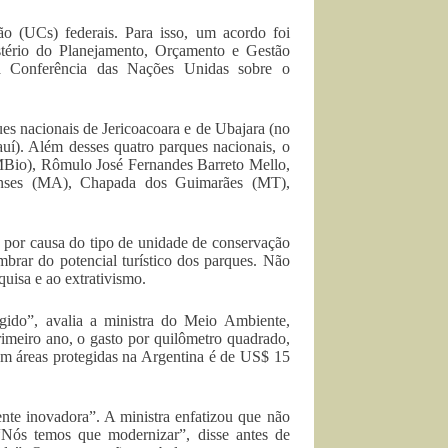
o (UCs) federais. Para isso, um acordo foi
tério do Planejamento, Orçamento e Gestão
a Conferência das Nações Unidas sobre o
ues nacionais de Jericoacoara e de Ubajara (no
uí). Além desses quatro parques nacionais, o
MBio), Rômulo José Fernandes Barreto Mello,
henses (MA), Chapada dos Guimarães (MT),
 por causa do tipo de unidade de conservação
mbrar do potencial turístico dos parques. Não
quisa e ao extrativismo.
gido”, avalia a ministra do Meio Ambiente,
rimeiro ano, o gasto por quilômetro quadrado,
em áreas protegidas na Argentina é de US$ 15
nte inovadora”. A ministra enfatizou que não
“Nós temos que modernizar”, disse antes de