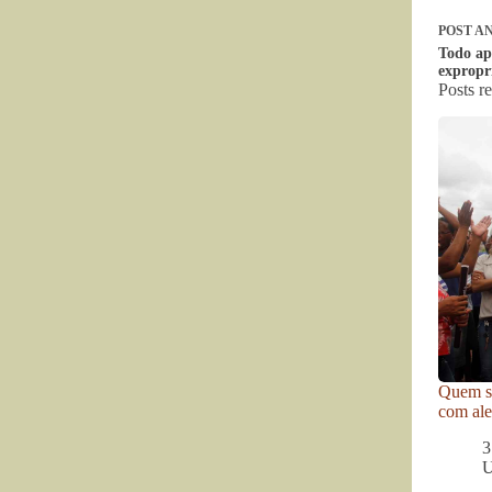
POST
AN
Todo ap
expropr
Posts r
Quem se
com ale
3
U