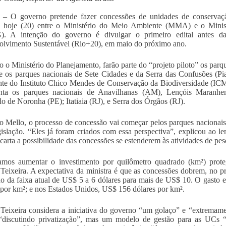
a – O governo pretende fazer concessões de unidades de conservaçã
o hoje (20) entre o Ministério do Meio Ambiente (MMA) e o Minis
. A intenção do governo é divulgar o primeiro edital antes d
lvimento Sustentável (Rio+20), em maio do próximo ano.
 o Ministério do Planejamento, farão parte do “projeto piloto” os parq
e os parques nacionais de Sete Cidades e da Serra das Confusões (Pia
nte do Instituto Chico Mendes de Conservação da Biodiversidade (IC
enta os parques nacionais de Anavilhanas (AM), Lençóis Maran
o de Noronha (PE); Itatiaia (RJ), e Serra dos Órgãos (RJ).
 Mello, o processo de concessão vai começar pelos parques nacionais
gislação. “Eles já foram criados com essa perspectiva”, explicou ao le
scarta a possibilidade das concessões se estenderem às atividades de pes
amos aumentar o investimento por quilômetro quadrado (km²) prote
 Teixeira. A expectativa da ministra é que as concessões dobrem, no p
o da faixa atual de US$ 5 a 6 dólares para mais de US$ 10. O gasto 
 por km²; e nos Estados Unidos, US$ 156 dólares por km².
 Teixeira considera a iniciativa do governo “um golaço” e “extremame
 “discutindo privatização”, mas um modelo de gestão para as UCs 