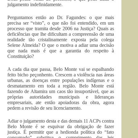
julgamento indefinidamente.
Perguntamos então ao Dr. Fagundes: o que mais
precisa ser “visto”, o que não foi entendido, em um
processo que tramita desde 2006 na Justiça? Quais as
deficiências que lhe dificultam a compreensão de uma
realidade tão cristalinamente exposta pela colega
Selene Almeida? O que o motiva a adiar uma decisão
que nada mais é que a garantia do respeito à
Constituição?
A cada dia que passa, Belo Monte vai se espalhando
feito bicho peçonhento. Crescem a violência nas áreas
urbanas, as doenças entre populações indígenas e o
desmatamento em toda a região. Belo Monte está
fazendo de Altamira um caos tão insuportável, que as
próprias autoridades municipais e lideranças
empresariais, ate então apoiadoras da obra, agora
pedem a revisão de seu licenciamento.
Adiar o julgamento desta e das demais 11 ACPs contra
Belo Monte é se esquivar da obrigação de fazer
justiça. É permitir que a hedionda política do “fato
consumado” substitua o cumprimento das leis