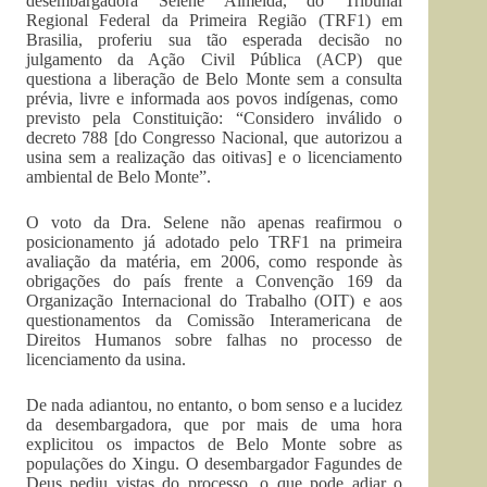
desembargadora Selene Almeida, do Tribunal
Regional Federal da Primeira Região (TRF1) em
Brasilia, proferiu sua tão esperada decisão no
julgamento da Ação Civil Pública (ACP) que
questiona a liberação de Belo Monte sem a consulta
prévia, livre e informada aos povos indígenas, como
previsto pela Constituição: “Considero inválido o
decreto 788 [do Congresso Nacional, que autorizou a
usina sem a realização das oitivas] e o licenciamento
ambiental de Belo Monte”.
O voto da Dra. Selene não apenas reafirmou o
posicionamento já adotado pelo TRF1 na primeira
avaliação da matéria, em 2006, como responde às
obrigações do país frente a Convenção 169 da
Organização Internacional do Trabalho (OIT) e aos
questionamentos da Comissão Interamericana de
Direitos Humanos sobre falhas no processo de
licenciamento da usina.
De nada adiantou, no entanto, o bom senso e a lucidez
da desembargadora, que por mais de uma hora
explicitou os impactos de Belo Monte sobre as
populações do Xingu. O desembargador Fagundes de
Deus pediu vistas do processo, o que pode adiar o