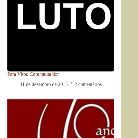
Para Vítor. Com muita dor
31 de dezembro de 2015
2 comentários