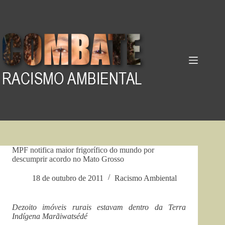
Pular
para
o
conteúdo
MPF notifica maior frigorífico do mundo por
descumprir acordo no Mato Grosso
18 de outubro de 2011
Racismo Ambiental
Dezoito imóveis rurais estavam dentro da Terra
Indígena Marãiwatsédé