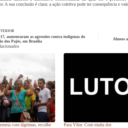
or. A sua conclusão é clara: a ação coletiva pode ter consequência e vale
TERIOR
17, aumentaram as agressões contra indígenas do
Alunos a
o dos Pajés, em Brasília
elacionados
meia com lágrimas, recolhe
Para Vítor. Com muita dor