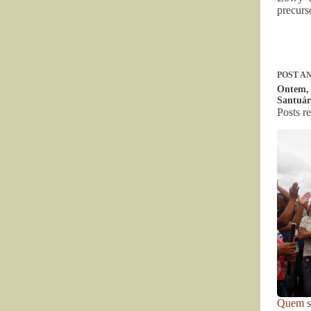
precurs
POST
AN
Ontem, 
Santuári
Posts r
Quem se