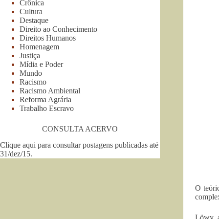
Crônica
Cultura
Destaque
Direito ao Conhecimento
Direitos Humanos
Homenagem
Justiça
Mídia e Poder
Mundo
Racismo
Racismo Ambiental
Reforma Agrária
Trabalho Escravo
CONSULTA ACERVO
Clique aqui para consultar postagens publicadas até
31/dez/15
.
O teóri
complex
Löwy a