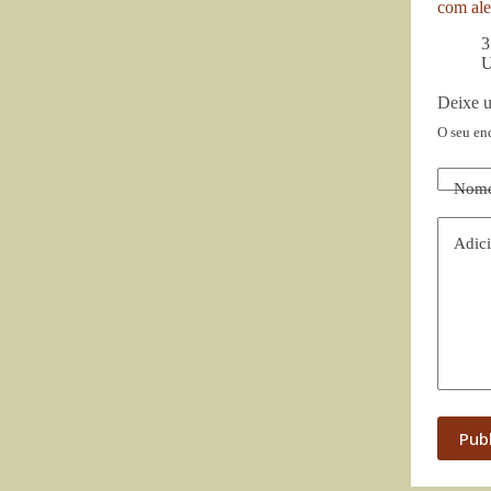
com ale
3
U
Deixe 
O seu en
Nom
Adici
Pub