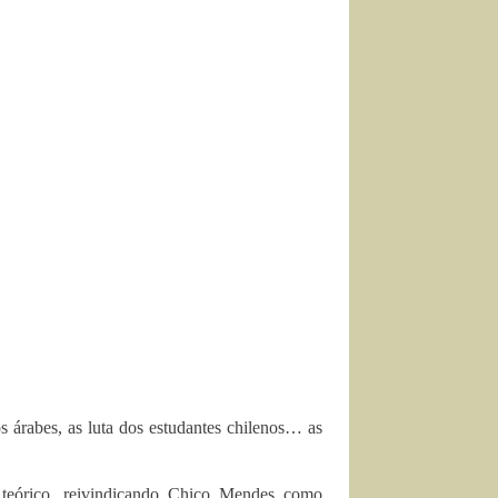
os árabes, as luta dos estudantes chilenos… as
r teórico, reivindicando Chico Mendes como