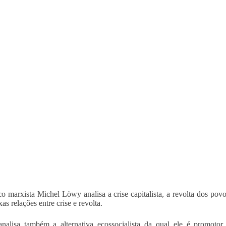
co marxista Michel Löwy analisa a crise capitalista, a revolta dos pov
as relações entre crise e revolta.
nalisa também a alternativa ecossocialista da qual ele é promoto